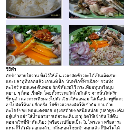
วิธีทำ
ตักข้าวสวยใส่จาน ทิ้งไว้ให้เย็น เวลาผัดข้าวจะได้เป็นเม็ดสว
กะปลาทูที่ทอดแล้ว เอาแต่เนื้อ หั่นพริกชี้ฟ้าเฉียงๆ รวมทั้ง
ตะไคร้ หอมแดง ต้นหอม ผักชีหั่นรอไว้ กระเทียมทุบหรือบุบ
หยาบ ๆ ก็พอ เริ่มผัด โดยตั้งกระทะใส่น้ำมันพืช จากนั้นใส่พริก
ขี้หนูตำ และกระเทียมลงไปพัดเจียวให้พอหอม ใส่เนื้อปลาทูที่แกะ
ลงไปผัดให้หอมอีกครั้ง ใส่ข้าวสวยลงผัดให้เข้ากัน ตามด้ว
ตะไคร้ซอย หอมแดงซอย ปรุงรสด้วยซอสนิดหน่อย (ปลาทูจะเค็ม
อยู่แล้ว อย่าใส่น้ำปลามากเด๋ยวจะเค็มเอา) ผัดให้เข้ากัน ใส่ต้น
หอม พริกชี้ฟ้าหั่นเฉียง (หรือจะเปลี่ยนเป็น ใบโหระพา หรือสาระ
หน่ ก็ได้) ผัดคลุกเคล้า...กลิ่นหอมโชยเข้าจมูกแล้ว ก็ปิดไฟได้