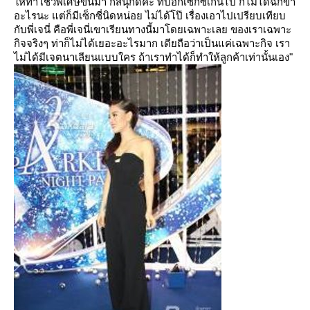
ห้ทำโชว์พิเศษขึ้นมา ก็สนุกดีค่ะ ที่บอกเซ็กซี่เกินไป ก็ไม่ได้ฉีกขา
อะไรนะ แต่ก็มีเซ็กซี่นิดหน่อย ไม่ได้โป๊ เรื่องเอาไปเปรียบเทียบ
กับพี่เจนี่ คือพี่เจนี่เขาเรียนทางนี้มาโดยเฉพาะเลย ของเราเฉพาะ
กิจจริงๆ ท่าก็ไม่ได้เยอะอะไรมาก เดียถือว่าเป็นแค่เฉพาะกิจ เรา
ไม่ได้มีเจตนาเลียนแบบใคร ถ้าเราทำได้ก็ทำให้ลูกค้าเท่านั้นเอง"