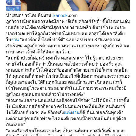
นำเสนอข่าวโดยทีมงาน
Sanook
.com
ถูกวิจารณ์พอสมควรหลังมีภาพ "ลีเดีย ศรัณย์รัชต์" ขึ้นไปนอนเล่น
บนเตียงคนไข้ตอนที่สามีสุดรักอย่าง "แมทธิว ดีน" เข้ารพ.เพราะ
ปอดรั่วเลยทำให้ถูกติงว่าทำตัวไม่เหมาะสม ล่าสุดได้เจอ "ลีเดีย"
น
งาน
"สปาร์กกลิ้งไนท์ ปาร์ตี้" ฉลองครบรอบ 3 ปีแห่งความ
สำเร็จของศูนย์การค้าเมกาบางนา ณ เมกา พลาซ่า ศูนย์การค้าเม
กาบางนา เจ้าตัวก็ให้สัมภาษณ์ว่า...
"แมทธิวป่วยก็ค่อนข้างตกใจ ตอนแรกเราก็ไม่รู้ว่าเขาป่วย เขา
หายใจไม่ออกก็คิดว่าเป็นหอบ พอไปตรวจก็พบว่าปอดรั่ว คุณ
หมอบอกว่าเกิดขึ้นได้เองหรือออกกำลังกายมากไปก็สามารถเป็น
ได้ คุณหมอก็ห้ามดำน้ำ มันเป็นอะไรที่เสี่ยงมากพอสมควร เราเอง
ก็ดูแลเอาของไปให้กินทุกวันเลย ตอนนี้กระเพาะฉีกแทน เราก็
เข้าใจคนอยู่โรงพยาบาล อยากทำโน่นนี่ ถามว่าจะกระทบเรื่องมี
ลูกไหม คุณหมอบอกแล้วว่าไม่กระทบค่ะ"
"ส่วนกระแสภาพนอนเล่นบนเตียงคนไข้จริงๆ ไม่ได้มีอะไร เราขึ้น
ไปนั่งเล่นแปปเดียวก็ลงมา คงไม่นอนเพราะที่มันเล็ก คนติงมาก็
ไม่ได้นอยด์ เฉยๆ ค่ะ ชีวิตหลัง
ต่งงาน
ก็ดี ตื่นมาเจอกันทุกเช้า
ต่ก่อนอยู่คนเดียวทำอะไรคนเดียวตอนนี้ก็ทำกันเป็นทีมอยู่ด้ว
กันตลอด"
"ส่วนเรื่องเรียนโหนห่วง จริงๆ เป็นงานพิเศษ ทางอีเว้นท์อยากจะ