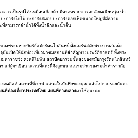
ลักษณะอ่าวเป็นรูปโค้งเหมือนเกือกม้า มีหาดทรายขาวละเอียดเนียนนุ่ม น้ำ
 ปะการังใบไม้ ปะการังสมอง ปะการังดอกเห็ดขนาดใหญ่ที่มีความ
ที่สามารถดำน้ำได้ทั้งน้ำลึกและน้ำตื้น
บของพระมหากษัตริย์สมัยรัตนโกสินทร์ ตั้งแต่รัชสมัยพระบาทสมเด็จ
บันเปิดให้นักท่องเที่ยวมาชมสถานที่สำคัญทางประวัติศาสตร์ ทั้งพระ
มมหาราชวัง คงหนีไม่พ้น สถาปัตยกรรมชั้นสูงของสมัยกรุงรัตนโกสินทร์
ก่ผู้มาเยือน สถานที่แห่งนี้จึงถูกขนานนามว่าสวยงามล้ำค่าราวกับ
ู่ลองจดลิสต์ สถานที่ที่เรานำเสนอในบันทึกของคุณ แล้วไปตามรอยกันค่ะ
นที่ท่องเที่ยวประเทศไท
ผนที่ทางหลวง
มาใช้ดูนะคะ