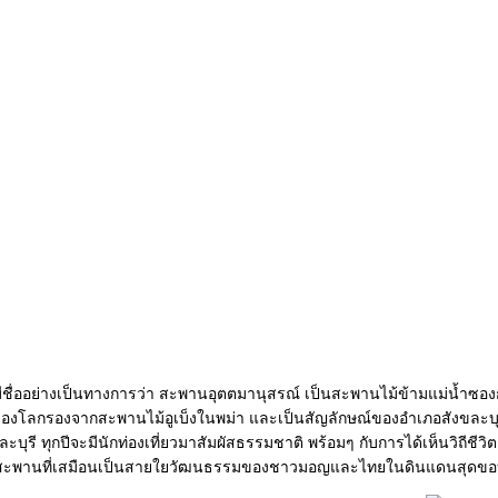
ชื่ออย่างเป็นทางการว่า สะพานอุตตมานุสรณ์​ เป็นสะพานไม้ข้ามแม่น้ำซองก
ของโลกรองจากสะพานไม้อูเบ็งในพม่า และเป็นสัญลักษณ์ของอำเภอสังขละบุร
ละบุรี ทุกปีจะมีนักท่องเที่ยวมาสัมผัสธรรมชาติ พร้อมๆ กับการได้เห็นวิถีชีว
กับสะพานที่เสมือนเป็นสายใยวัฒนธรรมของชาวมอญและไทยในดินแดนสุดขอบ