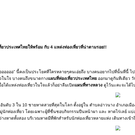
ที่ยวประเทศไทยให้พร้อม กับ 4 แหล่งท่องเที่ยวที่น่าตามรอย!!
้อออออออ” นี้คงเป็นประโยคที่ใครหลายๆคนเอ่ยถึง บางคนอยากไปที่นั้นที่นี้ ไป
ี่ยวในใจ บางคนถึงขนาดกาง
ผนที่ท่องเที่ยวประเทศไท
ออกมาดูกันทีเดียว ว
่อได้แหล่งท่องเที่ยวในใจแล้วก็อย่าลืมเปิด
ผนที่ทางหลวง
ดูไว้นะคะจะได้ไป
ิดอันดับ 3 ใน 10 ชายหาดสวยที่สุดในโลก ตั้งอยู่ใน ตำบลอ่าวนาง อำเภอเมือ
ในหมู่นักท่องเที่ยว โดยเฉพาะผู้ที่ชื่นชอบกิจกรรมปีนหน้าผา และ หาดไร่เลย์
างหาดทั้งสอง บริเวณหาดมีที่พักสำหรับนักท่องเที่ยวหลายแห่ง เดินทางเข้า