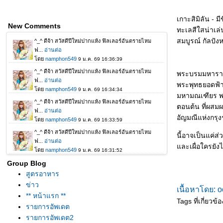
เกาะสิมิลัน - ม
New Comments
ทะเลสีใสน่าเล
สมบูรณ์ กัลปัง
พระบรมมหารา
พระพุทธยอดฟ้าจ
มหามณเฑียร พร
ตอนต้น ที่ผสม
อัญมณีแห่งกรุง
นี้อาจเป็นแค่ส
ละเผื่อใครยังไ
Group Blog
สูตรอาหาร
ข่าว
เนื้อหาโดย: o
** หน้าแรก **
Tags ที่เกี่ยวข้อ
รายการอัพเดต
รายการอัพเดต2