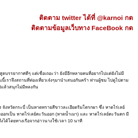
ติดตาม twitter ได้ที่ @karnoi กด
ติดตามข้อมูลเว็บทาง FaceBook กด
สูดบรรยากาศดีๆ แต่เชื่อเถอะว่า ยังมีอีกหลายคนที่อยากไปแต่ยังไม่มี
ันนี้เราจึงสถานที่ท่องเที่ยวเจ๋งๆมานำเสนอกันคร้า ท่านผู้ชม ไปดูไปตาม
แล้วสนุกไม่มีหลงกัน
ง จังหวัดกระบี่ เป็นหาดทรายสีขาวละเอียดริมโตรกผา ซึ่ง หาดไร่เลย์
 แบ่งออกเป็น หาดไร่เลย์ตะวันออก (หาดน้ำเมา) และ หาดไร่เลย์ตะวันตก มี
ถึงได้โดยทางเรือจากอ่าวนางใช้เวลา 10 นาที