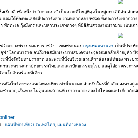
ีชื่อเรียกอีกชื่อหนึ่งว่า "เกาะแปด" เป็นเกาะที่ใหญ่ที่สุดในหมู่เกาะสิมิลัน 
่น แถมใต้ท้องทะเลยังมีปะการังสวยงามหลากหลายชนิด ทั้งปะการังเขากวาง
หา พัดทะเล กุ้งมังกร และปลาประเภทต่างๆ ที่มีสีสันสวยงามมากมาย เป็นเกาะ
ชวังแขวงพระบรมมหาราชวัง - เขตพระนคร
กรุงเทพมหานคร
เป็นที่ประทั
ุฬาโลกมหาราช จนถึงรัชสมัยพระบาทสมเด็จพระจุลจอมเกล้าเจ้าอยู่หัว ปัจจุ
ะที่นั่งจักรีมหาปราสาท และพระที่นั่งบริเวณสวนศิวาลัย เสน่ห์ของ พระบร
ผสานระหว่างสถาปัตยกรรมไทยและสถาปัตยกรรมยุโรป แลดูโอ่อ่า ตระการตา แ
รัตนโกสินทร์เลยทีเดียว
่วนหนึ่งในร้อยของแหล่งท่องเที่ยวเท่านั้นนะคะ สำหรับใครที่กำลังมองหาอย
ม่ชำนาญเส้นทาง ไม่คุ้นเคยสถานที่ เราว่าน่าจะลองไปโหลดแอป เกี่ยวกับ
ผ
onliner
ง :
ผนที่ท่องเที่ยวประเทศไท
,
ผนที่ทางหลวง