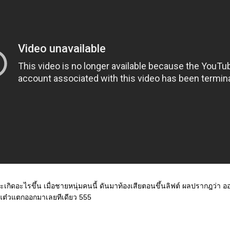
จะเกิดอะไรขึ้น เมื่อชายหนุ่มคนนี้ ดันมาท้องเสียตอนขึ้นลิฟต์ ผลปรากฎว่า
กับแต๋วแตกออกมาเลยทีเดียว 555