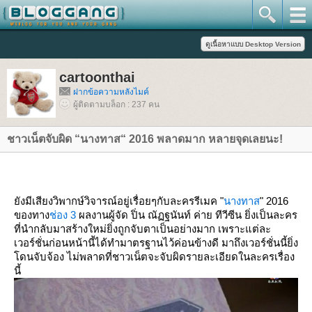
cartoonthai
ฝากข้อความหลังไมค์
ผู้ติดตามบล็อก : 237 คน
ชาวเน็ตจับผิด “นางทาส“ 2016 พลาดมาก หลายจุดเลยนะ!
ังมีเสียงวิพากษ์วิจารณ์อยู่เรื่อยๆกับละครรีเมค "
นางทาส
" 2016
ของทาง
ช่อง 3
ผลงานผู้จัด ปิ่น ณัฏฐนันท์ ค่าย ทีวีซีน ยิ่งเป็นละคร
ที่นำกลับมาสร้างใหม่ยิ่งถูกจับตาเป็นอย่างมาก เพราะแต่ละ
เวอร์ชั่นก่อนหน้านี้ได้ทำมาตรฐานไว้ค่อนข้างดี มาถึงเวอร์ชั่นนี้ยิ่ง
ดนจับจ้อง ไม่พลาดที่ชาวเน็ตจะจับผิดรายละเอียดในละครเรื่อง
นี้