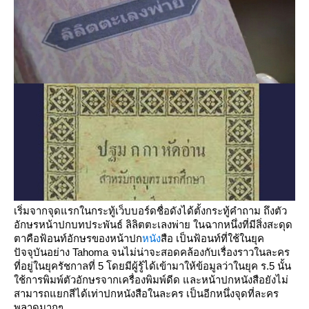
เริ่มจากจุดแรกในกระทู้เว็บบอร์ดชื่อดังได้ตั้งกระทู้คำถาม ถึงตัว
อักษรหน้าปกบทประพันธ์ ลิลิตตะเลงพ่าย ในฉากหนึ่งที่มีสิ่งสะดุด
ตาคือฟ้อนท์อักษรของหน้าปก
หนัง
สือ เป็นฟ้อนท์ที่ใช้ในยุค
ปัจจุบันอย่าง Tahoma จนไม่น่าจะสอดคล้องกับเรื่องราวในละคร
ที่อยู่ในยุครัชกาลที่ 5 โดยมีผู้รู้ได้เข้ามาให้ข้อมูลว่าในยุค ร.5 นั้น
ช้การพิมพ์ตัวอักษรจากเครื่องพิมพ์ดีด และหน้าปกหนังสือยังไม่
สามารถแยกสีได้เท่าปกหนังสือในละคร เป็นอีกหนึ่งจุดที่ละคร
พลาดมากๆ