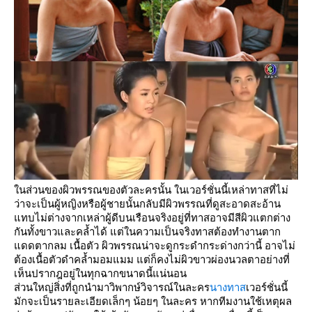
นส่วนของผิวพรรณของตัวละครนั้น ในเวอร์ชั่นนี้เหล่าทาสที่ไม่
ว่าจะเป็นผู้หญิงหรือผู้ชายนั้นกลับมีผิวพรรณที่ดูสะอาดสะอ้าน
ทบไม่ต่างจากเหล่าผู้ดีบนเรือนจริงอยู่ที่ทาสอาจมีสีผิวแตกต่าง
กันทั้งขาวและคล้ำได้ แต่ในความเป็นจริงทาสต้องทำงานตาก
ดดตากลม เนื้อตัว ผิวพรรณน่าจะดูกระดำกระด่างกว่านี้ อาจไม่
ต้องเนื้อตัวดำคล้ำมอมแมม แต่ก็คงไม่ผิวขาวผ่องนวลตาอย่างที่
เห็นปรากฎอยู่ในทุกฉากขนาดนี้แน่นอน
ส่วนใหญ่สิ่งที่ถูกนำมาวิพากษ์วิจารณ์ในละคร
นางทาส
เวอร์ชั่นนี้
มักจะเป็นรายละเอียดเล็กๆ น้อยๆ ในละคร หากทีมงานใช้เหตุผล