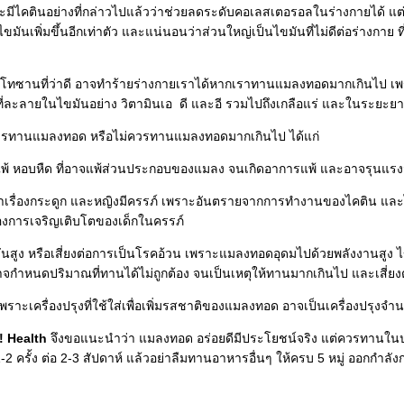
จะมีไคตินอย่างที่กล่าวไปแล้วว่าช่วยลดระดับคอเลสเตอรอลในร่างกายได้ 
ขมันเพิ่มขึ้นอีกเท่าตัว และแน่นอนว่าส่วนใหญ่เป็นไขมันที่ไม่ดีต่อร่างกาย
โทซานที่ว่าดี อาจทำร้ายร่างกายเราได้หากเราทานแมลงทอดมากเกินไป เพราะ
ที่ละลายในไขมันอย่าง วิตามินเอ ดี และอี รวมไปถึงเกลือแร่ และในระยะ
่ควรทานแมลงทอด หรือไม่ควรทานแมลงทอดมากเกินไป ได้แก่
มิแพ้ หอบหืด ที่อาจแพ้ส่วนประกอบของแมลง จนเกิดอาการแพ้ และอาจรุนแรงจ
ีปัญหาเรื่องกระดูก และหญิงมีครรภ์ เพราะอันตรายจากการทำงานของไคติน แ
งการเจริญเติบโตของเด็กในครรภ์
ไขมันสูง หรือเสี่ยงต่อการเป็นโรคอ้วน เพราะแมลงทอดอุดมไปด้วยพลังงานสู
าจกำหนดปริมาณที่ทานได้ไม่ถูกต้อง จนเป็นเหตุให้ทานมากเกินไป และเสี่ยง
เพราะเครื่องปรุงที่ใช้ใส่เพื่อเพิ่มรสชาติของแมลงทอด อาจเป็นเครื่องปรุงจำ
 Health
จึงขอแนะนำว่า แมลงทอด อร่อยดีมีประโยชน์จริง แต่ควรทานในปริม
 ครั้ง ต่อ 2-3 สัปดาห์ แล้วอย่าลืมทานอาหารอื่นๆ ให้ครบ 5 หมู่ ออกกำลัง