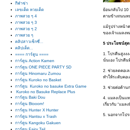
กีฬาซ่า
เลขเด็ด หวยเด็ด
้อนกลับไป 10
ภาพสวย ๆ 4
ตามข้างถนนหนทา
ภาพสวย ๆ 3
ม้รูปร่างหน้า
ภาพสวย ๆ 2
ของเจ้าแมลงทอ
ภาพสวย ๆ
คลิปสาวเซ็กซี่...
5 ประโยชน์สุ
คลิปเด็ด...
1. โปรตีนสูงงง
==== การ์ตูน ====
นั่นเอง โปรตีน
การ์ตูน Action Kamen
การ์ตูน ONE PIECE PARTY SD
2. ช่วยลดคอเล
การ์ตูน Hinomaru Zumou
ทำให้ระดับคอเ
การ์ตูน Kuroko no Basket
การ์ตูน Kuroko no basuke Extra Game
3. ช่วยต่อต้า
Kuroko no Basuke Replace Plus
การ์ตูน Baki Dou
4. แมลงเป็นแหล
การ์ตูน Btooom!
เกี่ยวกับ “แม
การ์ตูน Hunter X Hunter
5. นอกจากโปรตี
การ์ตูน Hantsu x Trash
การ์ตูน Kangoku Gakuen
การ์ตูน Fairy Tail