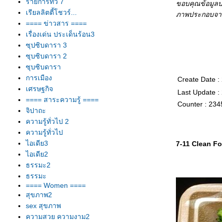
รายการทีวี 7
ขอบคุณข้อมูล
เรียลลิตตี้โชวร์...
ภาพประกอบจาก
==== ข่าวสาร ====
เรื่องเด่น ประเด็นร้อน3
ซุปซิบดารา 3
ซุบซิบดารา 2
ซุบซิบดารา
การเมือง
Create Date :
เศรษฐกิจ
Last Update :
==== สาระความรู้ ====
Counter : 234
จิปาถะ
ความรู้ทั่วไป 2
ความรู้ทั่วไป
ไอเดีย3
7-11 Clean F
ไอเดีย2
ธรรมะ2
ธรรมะ
==== Women ====
สุขภาพ2
sex สุขภาพ
ความสวย ความงาม2