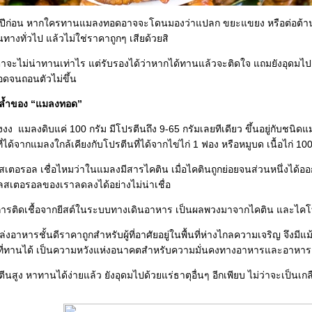
 ปีก่อน หากใครทานแมลงทอดอาจจะโดนมองว่าแปลก ขยะแขยง หรือต่อต้าน
งทั่วไป แล้วไม่ใช่ราคาถูกๆ เสียด้วยสิ
ตาจะไม่น่าทานเท่าไร แต่รับรองได้ว่าหากได้ทานแล้วจะติดใจ แถมยังอุด
ดจนถอนตัวไม่ขึ้น
ดล้ำของ “แมลงทอด”
งงง แมลงดิบแค่ 100 กรัม มีโปรตีนถึง 9-65 กรัมเลยทีเดียว ขึ้นอยู่กับชนิด
ที่ได้จากแมลงใกล้เคียงกับโปรตีนที่ได้จากไข่ไก่ 1 ฟอง หรือหมูบด เนื้อไก่
สเตอรอล เชื่อไหมว่าในแมลงมีสารไคติน เมื่อไคตินถูกย่อยจนส่วนหนึ่งได
ลสเตอรอลของเราลดลงได้อย่างไม่น่าเชื่อ
นการติดเชื้อจากยีสต์ในระบบทางเดินอาหาร เป็นผลพวงมาจากไคติน และไค
่งอาหารชั้นดีราคาถูกสำหรับผู้ที่อาศัยอยู่ในพื้นที่ห่างไกลความเจริญ จ
ลงที่ทานได้ เป็นความหวังแห่งอนาคตสำหรับความมั่นคงทางอาหารและอาหารส
นสูง หาทานได้ง่ายแล้ว ยังอุดมไปด้วยแร่ธาตุอื่นๆ อีกเพียบ ไม่ว่าจะเป็นเ