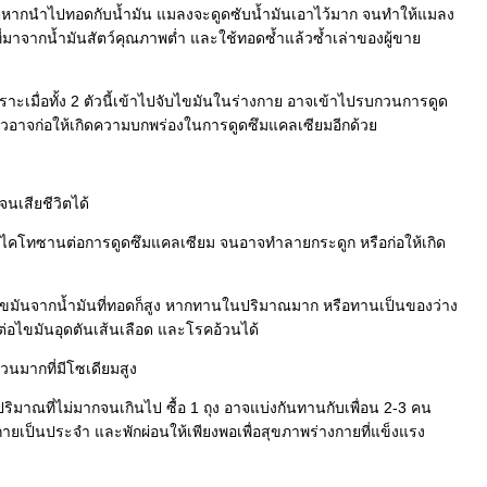
แต่หากนำไปทอดกับน้ำมัน แมลงจะดูดซับน้ำมันเอาไว้มาก จนทำให้แมลง
 ที่มาจากน้ำมันสัตว์คุณภาพต่ำ และใช้ทอดซ้ำแล้วซ้ำเล่าของผู้ขา
เมื่อทั้ง 2 ตัวนี้เข้าไปจับไขมันในร่างกาย อาจเข้าไปรบกวนการดูด
ยาวอาจก่อให้เกิดความบกพร่องในการดูดซึมแคลเซียมอีกด้ว
นเสียชีวิตได้
ละไคโทซานต่อการดูดซึมแคลเซียม จนอาจทำลายกระดูก หรือก่อให้เกิด
ง ไขมันจากน้ำมันที่ทอดก็สูง หากทานในปริมาณมาก หรือทานเป็นของว่าง
ต่อไขมันอุดตันเส้นเลือด และโรคอ้วนได้
นวนมากที่มีโซเดียมสูง
าณที่ไม่มากจนเกินไป ซื้อ 1 ถุง อาจแบ่งกันทานกับเพื่อน 2-3 คน
กายเป็นประจำ และพักผ่อนให้เพียงพอเพื่อสุขภาพร่างกายที่แข็งแรง