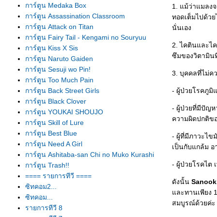
การ์ตูน Medaka Box
1. แม้ว่าแมลง
การ์ตูน Assassination Classroom
ทอดเต็มไปด้วยไ
การ์ตูน Attack on Titan
นั่นเอง
การ์ตูน Fairy Tail - Kengami no Souryuu
2. ไคตินและไค
การ์ตูน Kiss X Sis
ซึมของวิตามิน
การ์ตูน Naruto Gaiden
การ์ตูน Sesuji wo Pin!
3. บุคคลที่ไม
การ์ตูน Too Much Pain
การ์ตูน Back Street Girls
- ผู้ป่วยโรคภู
การ์ตูน Black Clover
- ผู้ป่วยที่ม
การ์ตูน YOUKAI SHOUJO
ความผิดปกติขอ
การ์ตูน Skill of Lure
การ์ตูน Best Blue
- ผู้ที่มีภาวะ
การ์ตูน Need A Girl
เป็นกับแกล้ม อ
การ์ตูน Ashitaba-san Chi no Muko Kurashi
- ผู้ป่วยโรคไต 
การ์ตูน Trash!!
==== รายการทีวี ====
ดังนั้น
Sanook!
ซิทคอม2...
ละทานเพียง 1-2
ซิทคอม...
สมบูรณ์ด้วยค่ะ
รายการทีวี 8