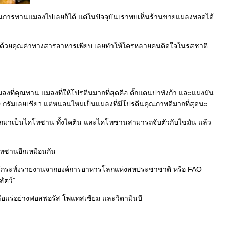
การทานแมลงไปเลยก็ได้ แต่ในปัจจุบันเราพบเห็นร้านขายแมลงทอดได้
มไปด้วยคุณค่าทางสารอาหารเพียบ เลยทำให้ใครหลายคนติดใจในรสชาติ
แมลงที่คุณทาน แมลงที่ให้โปรตีนมากที่สุดคือ ตั๊กแตนปาทังก้า และแมงมัน
 100 กรัมเลยเชียว แต่หนอนไหมเป็นแมลงที่มีโปรตีนคุณภาพดีมากที่สุดนะ
้ออกมาเป็นไคโทซาน ทั้งไคติน และไคโทซานสามารถจับตัวกับไขมัน แล้ว
โทซานอีกเหมือนกัน
ึงมีแม้กระทั่งรายงานจากองค์การอาหารโลกแห่งสหประชาชาติ หรือ FAO
ัตว์”
กลือแร่อย่างฟอสฟอรัส โพแทสเซียม และวิตามินบี