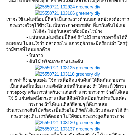
เหมาะเป็นของขวัญสำหรับคนหลงไหลโลกในยุค 90 เลยทีเดียว
เราจะใช้ แผ่นฟล็อบบี้ดิสก์ เป็นกระถางด้านนอก แต่ยังคงต้องการ
กระถางจริงๆไว้ข้างใน เป็นกระถางพลาสติก ที่มากับต้นไม้เล
ก็ได้ค่ะ ไปดูกันเลยว่าต้องมีอะไรบ้าง
- แน่นอนแผ่นฟล็อปปี้ดิสค์ ถ้าไม่มี สามารถหาซื้อได้ที่
อเมซอน ไม่แน่ใจว่า ตลาดรถไฟ แถวจตุจักรจะมีหรือเปล่า ใครรู้
ว่ามีขายที่ไหนบอกด้ว
- ปืนกาว
- ต้นไม้ พร้อมกระถาง และดิน
การทำก็ง่ายๆเลยค่ะ ใช้กาวเพื่อติดแผ่นดิสก์ให้ติดกันตามภาพ
เป็นกล่องสี่เหลี่ยม และติดอีกแผ่นที่ก้นกล่อง ถ้าให้ทน ก็ใช้พวก
กาวepoxy หรือ การสำหรับงานก่อสร้าง พวกกาวตราช้างก็ได้เล
ช้ 5 แผ่นต่อหนึ่งกระถาง เลือกสีดิสค์ให้เหมือนกันสำหรับแต่ละ
กระถาง ถ้าได้แผ่นดิสก์สีสวยๆ ก็ดีมากเล
ส่วนกระถางต้นไม้หรือจะเป็นถ้วยโยเกิร์ตก็ได้แล้วแต่จะหาได้ ถ้า
กระถางสูงเกิน เราก็ตัดออก ไม่ให้ขอบกระถางสูงเกินกระถาง
ละถ้าจะใหดูแนวมากขึ้นก็อย่าลืมเขียนชื่อต้นไม้ และวิธีการ