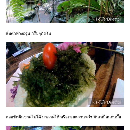
ส้มตำพวงองุ่น กรึบๆดีครับ
หอยชักตีนขาดไม่ได้ มาภาคใต้ หรือหอยหวานหว่า มันเหมือนกันมั้