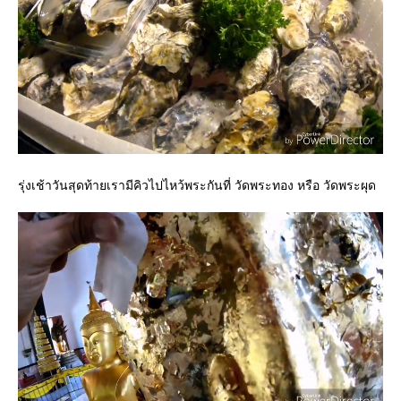
รุ่งเช้าวันสุดท้ายเรามีคิวไปไหว้พระกันที่ วัดพระทอง หรือ วัดพระผุด