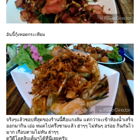
อันนี้กุ้งทอดกระเทียม
จริงๆแล้วชอบที่สุดของร้านนี้คือแกงส้ม แต่กว่าจะเข้าห้องน้ำเสร็จ
ออกมากิน เอ่อ หมดไปครึ่งชามแล้ว ฮ่าๆๆ ไม่ทันๆ อร่อย กินกันไว
มาก เกือบตามไม่ทัน ฮ่าๆๆ
ดูวีดีโอคลิบเต็มๆได้ที่นี่เลยครับ