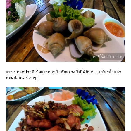
หนมทอดป่าวนิ ข้อแหนมอะไรซักอย่าง ไม่ได้กินอ่ะ ไปห้องน้ำแล้ว
หมดก่อนเลย ฮ่าๆๆ