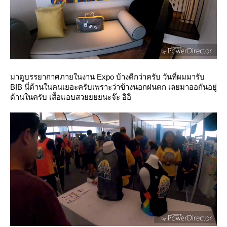
มาดูบรรยากาศภายในงาน Expo บ้างดีกว่าครับ วันที่ผมมารับ
BIB นี่ด้านในคนเยอะครับเพราะว่าข้างนอกฝนตก เลยมาออกันอยู่
ด้านในครับ เสื้อแอบสวยยยยนะจ๊ะ อิอิ