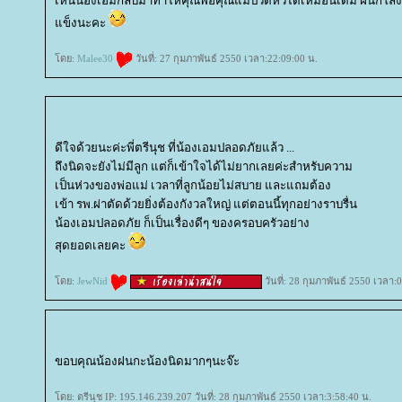
เห็นน้องเอมกลับมาทำให้คุณพ่อคุณแม่ปวดหัวได้เหมือนเดิม ฝนก็โล่
ข็งนะคะ
ดย:
Malee30
วันที่: 27 กุมภาพันธ์ 2550 เวลา:22:09:00 น.
ดีใจด้วยนะค่ะพี่ตรีนุช ที่น้องเอมปลอดภัยแล้ว ...
ถึงนิดจะยังไม่มีลูก แต่ก็เข้าใจได้ไม่ยากเลยค่ะสำหรับความ
เป็นห่วงของพ่อแม่ เวลาที่ลูกน้อยไม่สบาย และแถมต้อง
เข้า รพ.ผ่าตัดด้วยยิ่งต้องกังวลใหญ่ แต่ตอนนี้ทุกอย่างราบรื่น
น้องเอมปลอดภัย ก็เป็นเรื่องดีๆ ของครอบครัวอย่าง
สุดยอดเลยคะ
ดย:
JewNid
วันที่: 28 กุมภาพันธ์ 2550 เวลา:
ขอบคุณน้องฝนกะน้องนิดมากๆนะจ๊ะ
ดย: ตรีนุช IP: 195.146.239.207 วันที่: 28 กุมภาพันธ์ 2550 เวลา:3:58:40 น.