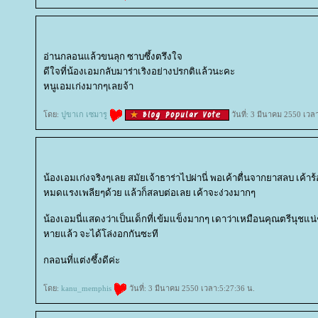
อ่านกลอนแล้วขนลุก ซาบซึ้งตรึงใจ
ดีใจที่น้องเอมกลับมาร่าเริงอย่างปรกติแล้วนะคะ
หนูเอมเก่งมากๆเลยจ้า
ดย:
ปูขาเก เซมารู
วันที่: 3 มีนาคม 2550 เวล
น้องเอมเก่งจริงๆเลย สมัยเจ้าธาร่าไปผ่านี่ พอเค้าตื่นจากยาสลบ เค้า
หมดแรงเพลียๆด้วย แล้วก็สลบต่อเลย เค้าจะง่วงมากๆ
น้องเอมนี่แสดงว่าเป็นเด็กที่เข้มแข็งมากๆ เดาว่าเหมือนคุณตรีนุชแน
หายแล้ว จะได้โล่งอกกันซะที
กลอนที่แต่งซึ้งดีค่ะ
ดย:
kanu_memphis
วันที่: 3 มีนาคม 2550 เวลา:5:27:36 น.