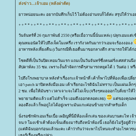
ส่งข่าว...เจ้าเอม (หลังผ่าตัด)
าวหน่อยนะคะ อยากบันทึกเก็บไว้ ไม่ต้องอ่านจบก็ได้ค่ะ สรุปให้ว่าเ
+ + * * + + * * + + * * + + * * + + * * + + * * + + * * + + * * + + * * + + *
วันจันทร์ที่ 26 กุมภาพันธ์ 2550 (หรือเมื่อวานนี้นั่นแหล่ะ) ปลุกเอมแต
คุณหมอนัดให้ไปถึงเจ็ดโมงครึ่ง เรากังวลกันมากว่าเอมจะร้องงอแง
อาหารหลังเที่ยงคืน (เว้นกรณีที่เธอตื่นมาขอกลางดึก สามารถให้ได้ก
ชคดีที่เป็นวันปิดเทอมวันแรก แถมเป็นวันจันทร์ซึ่งคนฝรั่งเศสส่วนนึง
สัปดาห์ละ 35 ชม. เพราะงั้นถ้าจัดการดีๆสามารถหยุดได้ 1 วันต่อ 1 หรือ
ไปถึงโรงพยาบาล หลังทำเรื่องกะเจ้าหน้าที่ เค้าก็พาไปที่ห้องเพื่อเปลี่
เอา patch มาปิดหลังมือเอม เค้าเรียกอะไรดิฉันไม่ทราบ เป็นแผ่นเล็ก
2 ชม. เพื่อให้มันชา เวลาเจาะจะได้ไม่เจ็บ (จริงๆหมอออกใบสั่งยาให้ไป
พยายามติดแล้ว แต่ไม่สำเร็จ เอมดึงออกตลอดเลย)
ต่ของคุณพยาบ
ลองดึงแล้ว ก็พอถูไถได้อยู่เพราะมันแกะค่อนข้างยากสำหรับเด็ก
นั่งรอซักพักเอมเริ่มเบื่อ เผอิญที่นี่มีห้องเด็กเล่น ของเล่นบานตะไท เ
จน 9 โมงเช้าเค้าต้องเข็นเตียงมารับถึงหน้าห้องนี้ เธอก็ยังไม่รู้อยู่ดี
(แต่ดิฉันบอกก่อนแล้วนะคะ เค้าว่ากันว่าจะพาไปไหนจะทำอะไรควรบอกเ
เธอรู้เรื่องหรือเปล่า)