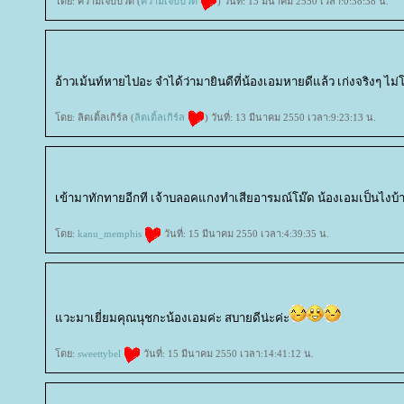
ดย: ความเจ็บปวด (
ความเจ็บปวด
) วันที่: 13 มีนาคม 2550 เวลา:0:38:38 น.
อ้าวเม้นท์หายไปอะ จำได้ว่ามายินดีที่น้องเอมหายดีแล้ว เก่งจริงๆ ไม
ดย: ลิตเติ้ลเกิร์ล (
ลิตเติ้ลเกิร์ล
) วันที่: 13 มีนาคม 2550 เวลา:9:23:13 น.
เข้ามาทักทายอีกที เจ้าบลอคแกงทำเสียอารมณ์โม๊ด น้องเอมเป็นไงบ้า
ดย:
kanu_memphis
วันที่: 15 มีนาคม 2550 เวลา:4:39:35 น.
วะมาเยี่ยมคุณนุชกะน้องเอมค่ะ สบายดีน่ะค่ะ
ดย:
sweettybel
วันที่: 15 มีนาคม 2550 เวลา:14:41:12 น.