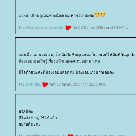
วะมาเยี่ยมคุณนุชกะน้องเอม หายไวๆน่ะค่ะ
ดย: หนิงกะน้องเมล (
sweettybel
) วันที่: 3 มีนาคม 2550 เวลา:15:03:37 น.
ผ่นที่ว่าตอนจะเอาลูกไปฉีดวัคซีนคุณหมอก็บอกเจย์ให้ติดที่ก้นลูกก่อ
น้องเอมเธอเริ่มรู้เรื่องแล้วเลยคงแกะออกมาเล่น
ดีใจด้วยน่ะค่ะที่น้องเอมปลอดภัย น้องเอมเก่งมากเลยค่ะ
ดย:
DUNHILL
วันที่: 12 มีนาคม 2550 เวลา:22:20:46 น.
สวัสดีค่ะ
ดีใจจัง blog ใช้ได้แล้ว
สบายดีนะค่ะ