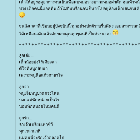
เค้าให้อยู่รอดูอาการจนเย็นเพื่อพบหมอวางยากะหมอผ่าตัด คุณหัว
ห่วง เด็กคนนี้แอคทีฟ ถ้าไม่กินหรือนอน ก็หายไปอยู่ห้องเด็กเล่นจนเค้
จนถึงเวลาที่เขียนอยู่ปัจจุบันนี้ ทุกอย่างปกติราบรื่นดีค่ะ เอมสามาร
ได้เหมือนเดิมแล้วค่ะ ขอบคุณทุกๆคนที่เป็นห่วงนะคะ
+ + * * + + * * + + * * + + * * + + * * + + * * + + * * + + * * + + * * + + *
ลูกเอ๋ย...
เด็กน้อยยังไร้เดียงสา
ดีใจที่หนูกลับมา
เพราะหนูคือแก้วตายาใจ
ลูกจ๋า...
หนูเจ็บหนูปวดตรงไหน
บอกแม่ซักหน่อยเป็นไร
นอนพักหน่อยไหมคนดี
ลูกรัก...
รักเจ้าเปรียบเท่าชีวี
ทุกเวลานาที
ม่คนนี้จะรักเจ้าตลอดไป