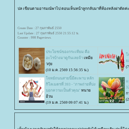
ปล เขียนตามอารมณ์พาไป ตอนเห็นหน้าลูกกลับมาที่ห้องหลังผ่าตัดค่
Create Date : 27 กุมภาพันธ์ 2550
Last Update : 27 กุมภาพันธ์ 2550 21:55:12 น.
Counter : 998 Pageviews.
ประโยชน์ของกระเทียม คือ
จ
อะไรบ้างมาดูกันเลยจ้า
เหมี
อ
วกุ่
(
(10 ม.ค. 2569 15:56:35 น.)
จทย์ถนนสายนี้มีตะพาบ หลัก
จ
กิโลเมตรที่ 393 - "ภาพถ่ายที่บ่ง
3
บอกความเป็นตัวคุณ"
ทนา
ก
อ้วน
(
(19 ม.ค. 2569 09:07:41 น.)