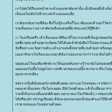
เราไปส่งได้ถึงแค่หน้าทางเข้าแผนกผ่าตัดเท่านั้น เด็กอีกคนที่เค้าเข
เห็นแม่ไม่เดินไปข้างๆ แต่เจ้าเอมนอนเฉ๊
เราต้องกลับมารอที่ห้อง ซึ่งก็ไม่รู้จะเสร็จกี่โมง เพียงแต่เค้าบอกไว้
รวมขั้นตอนวางยา ผ่าตัดจนถึงหมดฤทธิ์ยาสลบ คนไข้รู้สึกตัว
11 โมงเกือบครึ่ง เค้าเข็นเอมมาที่ห้อง ดีใจมากๆเลยที่เห็นลูกปลอดภ
ฤทธิ์ยาสลบ คล้ายๆตาจะปิดซะให้ได้แต่เจ้าตัวยังฝืนไว้ไม่อยากนอน 
จับชีพจร และวัดความดัน แล้วเอาแผ่นทั้งหลายที่แปะตัวออก พร้อ
เอมน่ารักมากไม่ร้องงอแงเลย (ดิฉันว่าเธองงๆมากกว่าว่าเอาฉันไปท
ปล่อยเอมไว้บนเตียงซักพัก กะให้นอนหลับเพราะรู้ว่ายายังไม่หมดฤทธิ์
นอนเฉยๆไม่ยิ้มไม่พูดไม่จา (ปกติเวลาทองแบบนี้หายากมาก ที่จะไม่ยุกยิ
ออกมาจากเตียง
หลังจากนั้นดิฉันหมดกังวลทันทีเลยค่ะ เพราะอะไรเหรอคะ เราเปิดการ์
เพลงเท่านั้นแหล่ะ เริ่มโยกเลยค่ะ มียักไหล่ด้วยนะ แล้วก็เปลี่ยนมาร่าเร
รวมทั้งกินเก่งเหมือนปกติด้วยค่ะ พยาบาลเอาโยเกิร์ตเด็ก 2 กล่องกะบ
ได้หรือเปล่า ปรากฏเรียบค่ะ ดิฉันแอบแถมเนยแข็งของตัวเองให้อีกหนึ่ง
เราทานขนมอะไรเธอทานด้วยค่ะ