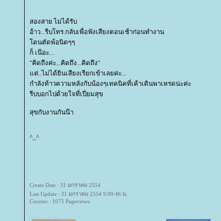
สองสาย ไม่ได้รับ
อ้าว...รีบโทร.กลับเพื่อฟังเสียงตอนเช้าก่อนทำงาน
ดนตัดพ้อนิดๆๆ
ก็ เน๊อะ...
"คิดถึงค่ะ...คิดถึง...คิดถึง"
ต่..ไม่ได้ยินเสียงเรียกเข้าเลยค่ะ...
กำลังท้าวความหลังกับน้องๆเทคนิคที่เค้าเดินพาเหรดน่ะค่ะ
รีบบอกไปด้วยใจที่เปี่ยมสุข
สุขกับงานกันน๊า
^_^
Create Date : 31 มกราคม 2554
Last Update : 31 มกราคม 2554 9:09:46 น.
Counter : 1075 Pageviews.