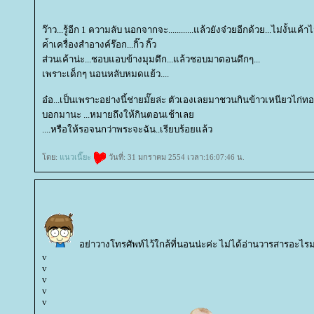
ว๊าว...รู้อีก 1 ความลับ นอกจากจะ............แล้วยังจ๋วยอีกด้วย...ไม่งั้นเ
ค่้าเครื่องสำอางค์ร๊อก...กิ๊ว กิ๊ว
ส่วนเค้าน่ะ...ชอบแอบข้างมุมตึก...แล้วชอบมาตอนดึกๆ...
เพราะเด็กๆ นอนหลับหมดแย้ว....
อ๋อ...เป็นเพราะอย่างนี้ช่ายมั๊ยล่ะ ตัวเองเลยมาชวนกินข้าวเหนียวไก่ท
บอกมานะ ...หมายถึงให้กินตอนเช้าเล
....หรือให้รอจนกว่าพระจะฉัน..เรียบร้อยแล้ว
ดย:
นวเนี๊ยะ
วันที่: 31 มกราคม 2554 เวลา:16:07:46 น.
อย่าวางโทรศัพท์ไว้ใกล้ที่นอนน่ะค่ะ ไม่ได้อ่านวารสารอะไร
v
v
v
v
v