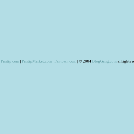
Pantip.com
|
PantipMarket.com
|
Pantown.com
| © 2004
BlogGang.com
allrights 