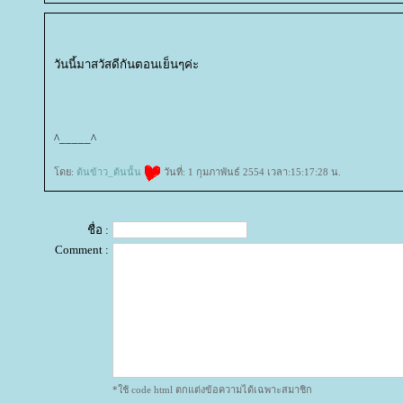
วันนี้มาสวัสดีกันตอนเย็นๆค่ะ
^_____^
ดย:
ต้นข้าว_ต้นนั้น
วันที่: 1 กุมภาพันธ์ 2554 เวลา:15:17:28 น.
ชื่อ :
Comment :
*ใช้ code html ตกแต่งข้อความได้เฉพาะสมาชิก