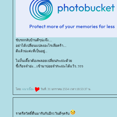
ขับรถกลับบ้านดีๆน่ะจ๊ะ....
อย่าได้เปลี่ยนแปลงอะไรเล๊ยคร้า....
ดีแล้วน่ะค่ะที่เป็นอยู่...
ไม่งั้นเดี๊ยวต้องพลอยเปลี่ยนProfileด้ว
ขี้เกียจจำอ่ะ....เข้ามาบ่อยจำProfileได้แว้ว..ววว
ดย:
นวเนี๊ยะ
วันที่: 31 มกราคม 2554 เวลา:18:53:37 น.
ราตรีสวัสดิ์ตื่นมารับกับอีก1วันดีๆครับ