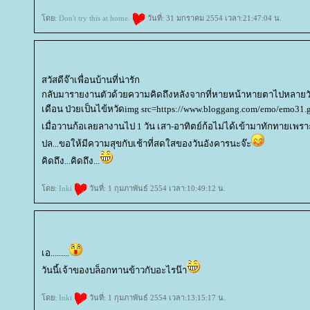
ดย:
Don't try this at home.
วันที่: 31 มกราคม 2554 เวลา:21:47:04 น.
สวัสดีจ๊าเพื่อนบ้านที่น่ารัก
กลับมารายงานตัวด้วยความคิดถึงหลังจากที่หายหน้าหายตาไปหลายวัน...
เดือน ป่วยเป็นไข้หวัดimg src=https://www.bloggang.com/emo/emo31.g
เมื่อวานก้อเลยลางานไป 1 วัน เสา-อาทิตย์ก้อไม่ได้เข้ามาทักทายเพราะท
ปล...ขอให้มีความสุขกับเช้าที่สดใสของวันอังคารนะจ๊ะ
คิดถึง...คิดถึง...
ดย:
Inki
วันที่: 1 กุมภาพันธ์ 2554 เวลา:10:49:12 น.
เอ.........
วันนี้เจ้าของบล็อกทานข้าวกับอะไรน๊า
ดย:
Inki
วันที่: 1 กุมภาพันธ์ 2554 เวลา:13:15:17 น.