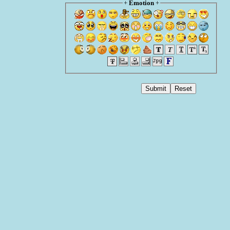
+
Emotion
+