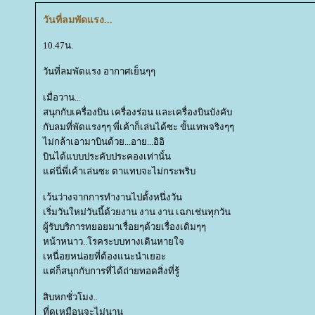
วันที่ลมพัดแรง...
10.47น.
วันที่ลมพัดแรง อากาศเย็นๆๆ
เมื่อวาน...
สนุกกับเครื่องบิน เครื่องร่อน และเครื่องบินบังคับ
กับลมที่พัดแรงๆๆ พี่เค้าก็เล่นได้ซะ ขั้นเทพจริงๆๆ
ไม่กล้าเอามาบินด้วย...อาย...อิอิ
บินได้แบบประคับประคองเท่านั้น
ต่นี่พี่เค้าเล่นซะ ตาแทบจะไม่กระพริบ
เว้นว่างจากการทำงานไปตั้งหนึ่งวัน
เริ่มวันใหม่วันนี้ด้วยงาน งาน งาน เฉกเช่นทุกวัน
ผู้รับบริการทยอยมาเรื่อยๆด้วยเรื่องเดิมๆๆ
หน้าหนาว..โรคระบบทางเดินหายใจ
เหนื่อยหน่อยที่ต้องแนะนำเยอะ
ต่ก็สนุกกับการที่ได้ถ่ายทอดสิ่งที่รู้
สิบหกชั่วโมง..
ที่ดูเหมือนจะไม่นาน