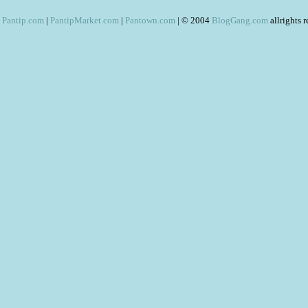
Pantip.com
|
PantipMarket.com
|
Pantown.com
| © 2004
BlogGang.com
allrights 