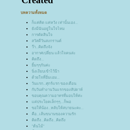
บทความทั้งหมด
ก็แค่คิด แค่หวัง เท่านั้นเอง...
ังมีฉันอยู่ในใจไหม
การตัดสินใจ
สวัสดีวันสงกรานต์
ว๊า...คิดถึงจัง
อากาศเปลี่ยน แล้วใจคนล่ะ
คิดถึง...
ิ้มๆๆกันค่ะ
นิ่งเงียบเข้าไว้น๊า
ด้วยใจที่อิ่มเอม...
วันแรก...ศุกร์แรก ของเดือน
กับวันทำงานวันแรกของสัปดาห์
ขอบคุณความอาทรที่มอบให้ค่ะ
ค่ประโยคเล็กๆๆ....ก็พอ
ขอให้น้อง...หลับให้สบายนะคะ...
คือ...เส้นขนานของความรัก
คิดถึง...คิดถึง...คิดถึง
"ต้นไม้"