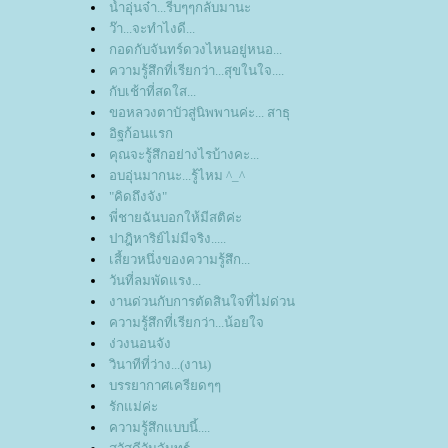
น้ำอุ่นจ๋า...รีบๆๆกลับมานะ
ว๊า...จะทำไงดี...
กอดกับจันทร์ดวงไหนอยู่หนอ...
ความรู้สึกที่เรียกว่า...สุขในใจ....
กับเช้าที่สดใส...
ขอหลวงตาบัวสู่นิพพานค่ะ... สาธุ
อิฐก้อนแรก
คุณจะรู้สึกอย่างไรบ้างคะ...
อบอุ่นมากนะ...รู้ไหม ^_^
"คิดถึงจัง"
พี่ชายฉันบอกให้มีสติค่ะ
ปาฎิหาริย์ไม่มีจริง.....
เสี้ยวหนึ่งของความรู้สึก...
วันที่ลมพัดแรง...
งานด่วนกับการตัดสินใจที่ไม่ด่วน
ความรู้สึกที่เรียกว่า...น้อยใจ
ง่วงนอนจัง
วินาทีที่ว่าง...(งาน)
บรรยากาศเครียดๆๆ
รักแม่ค่ะ
ความรู้สึกแบบนี้....