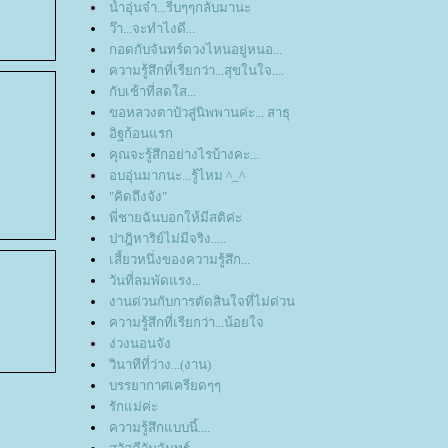
น้ำอุ่นจ๋า...รีบๆๆกลับมานะ
ว๊า...จะทำไงดี...
กอดกับจันทร์ดวงไหนอยู่หนอ...
ความรู้สึกที่เรียกว่า...สุขในใจ....
กับเช้าที่สดใส...
ขอหลวงตาบัวสู่นิพพานค่ะ... สาธุ
อิฐก้อนแรก
คุณจะรู้สึกอย่างไรบ้างคะ...
อบอุ่นมากนะ...รู้ไหม ^_^
"คิดถึงจัง"
พี่ชายฉันบอกให้มีสติค่ะ
ปาฎิหาริย์ไม่มีจริง.....
เสี้ยวหนึ่งของความรู้สึก...
วันที่ลมพัดแรง...
งานด่วนกับการตัดสินใจที่ไม่ด่วน
ความรู้สึกที่เรียกว่า...น้อยใจ
ง่วงนอนจัง
วินาทีที่ว่าง...(งาน)
บรรยากาศเครียดๆๆ
รักแม่ค่ะ
ความรู้สึกแบบนี้....