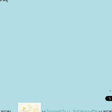
ตลาดดู
4
♥
ทูน่าค่ะ
♥♥ โอบกอดหัวใจ 11 · สิ่งสำคัญของชีวิต ♥♥
ทูน่าค