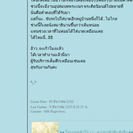
ห้นึกสงสัย..เมื่อวานก็เลยไปลองเลียบๆๆเคียงๆๆถามแม่ค้าที่
ช่วงนี้จะมีงานอุปสมบทพระเณร พระติดนิมนต์ไปหลายที่
นั่นคือคำตอบที่ได้รับมา
ต่ก็นะ...ขับรถไปใส่บาตอีกหมู่บ้านหนึ่งก็ได้...ไม่ไกล
ช่วงนี้ก็เลยนั่งสมาธินานขึ้นกว่าเดิมหน่อ
ทนช่วงเวลาที่ไม่ค่อยได้ใส่บาตเหมือนเค
ได้ไหมนี่...อิอิ
อ้าว..จะเก้าโมงแล้ว
ได้เวลาทำงานแล้วนี่นา
ผู้รับบริการเต็มตึกเหมือนเช่นเค
สุขกับงานกันค่ะ
^_^
Create Date : 09 ธันวาคม 2553
Last Update : 9 ธันวาคม 2553 8:52:57 น.
Counter : 666 Pageviews.
♥♥ โอบกอดหัวใจ 12 · ความกล้าที่แท้จริง ♥