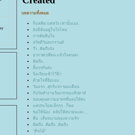
บทความทั้งหมด
ก็แค่คิด แค่หวัง เท่านั้นเอง...
ay
ังมีฉันอยู่ในใจไหม
การตัดสินใจ
สวัสดีวันสงกรานต์
ว๊า...คิดถึงจัง
อากาศเปลี่ยน แล้วใจคนล่ะ
คิดถึง...
ิ้มๆๆกันค่ะ
นิ่งเงียบเข้าไว้น๊า
ด้วยใจที่อิ่มเอม...
วันแรก...ศุกร์แรก ของเดือน
กับวันทำงานวันแรกของสัปดาห์
ขอบคุณความอาทรที่มอบให้ค่ะ
ค่ประโยคเล็กๆๆ....ก็พอ
ขอให้น้อง...หลับให้สบายนะคะ...
คือ...เส้นขนานของความรัก
คิดถึง...คิดถึง...คิดถึง
"ต้นไม้"