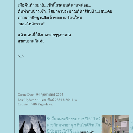
เมื่อคืนทำสมาธิ...เช้านี้สวดมนต์นานหน่อย...
ตื่นทำกับข้าวเช้า...ใส่บาตรประมาณตีห้าสี่สิบห้า...เช่นเค
ภาวนาอธิษฐานถึงเจ้าของเบอร์คนใหม่
"ขออโหสิกรรม"
ล้วตอนนี้ก็ถึงเวลาลุยๆๆงานต่อ
สุขกับงานกันค่ะ
^_^
Create Date : 04 กุมภาพันธ์ 2554
Last Update : 4 กุมภาพันธ์ 2554 8:39:11 น.
Counter : 786 Pageviews.
ริปสั้นนครศรีธรรมราช ปี 68 ไหว้
ว
พระวัดมหาธาตุ ฯ กินไรตีร้านโก
ป
ปี้,บังบ่าว ,โกโก้ Tala
sawkitty