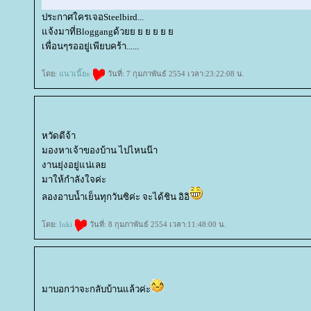
ประกาศใครเจอSteelbird...
จ้งมาที่Bloggangด้ว
เพื่อนๆรออยู่เพียบคร้า......
ดย:
นวเนี๊ยะ
วันที่: 7 กุมภาพันธ์ 2554 เวลา:23:22:08 น.
หวัดดีจ้า
มองหาเจ้าของบ้าน ไปไหนน๊า
งานยุ่งอยู่แน่เล
มาให้กำลังใจค่ะ
ลองอาบน้ำเย็นทุกวันซิค่ะ จะได้ชิน อิอิ
ดย:
Inki
วันที่: 8 กุมภาพันธ์ 2554 เวลา:11:48:00 น.
มาบอกว่าจะกลับบ้านแล้วค่ะ