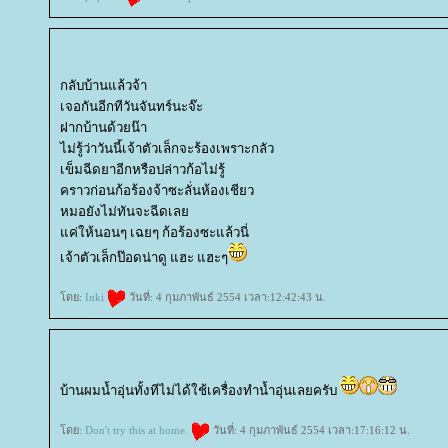
กลับบ้านแล้วจ้า
เจอกันอีกทีวันจันทร์นะจ๊ะ
ฝากบ้านด้วยน๊า
ไม่รู้ว่าวันนี้เจ้าตัวเล็กจะร้องเพราะกลัว
เข็มฉีดยาอีกหรือปล่าวก้อไม่รู้
คราวก่อนก้อร้องจ้าซะลั่นห้องเชียว
หมอยังไม่ทันจะฉีดเล
ค่ให้นอนๆ เฉยๆ ก้อร้องซะแล้วนี่
เจ้าตัวเล็กป๊อดน่าดู แฮะ แฮะๆ
ดย:
Inki
วันที่: 4 กุมภาพันธ์ 2554 เวลา:12:42:43 น.
บ้านผมน้ำอุ่นทั้งทีไม่ได้ใช้เครื่องทำน้ำอุ่นเลยครับ
ดย:
Don't try this at home.
วันที่: 4 กุมภาพันธ์ 2554 เวลา:17:16:12 น.