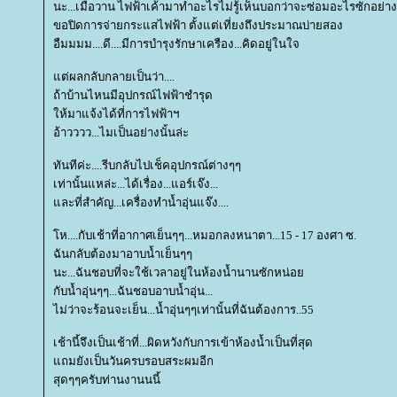
นะ...เมื่อวาน ไฟฟ้าเค้ามาทำอะไรไม่รู้เห็นบอกว่าจะซ่อมอะไรซักอย่าง
ขอปิดการจ่ายกระแสไฟฟ้า ตั้งแต่เที่ยงถึงประมาณบ่ายสอง
อืมมมม....ดี....มีการบำรุงรักษาเครือง...คิดอยู่ในใจ
ต่ผลกลับกลายเป็นว่า....
ถ้าบ้านไหนมีอุปกรณ์ไฟฟ้าชำรุด
ห้มาแจ้งได้ที่การไฟฟ้าฯ
อ้าวววว...ไมเป็นอย่างนั้นล่ะ
ทันทีค่ะ....รีบกลับไปเช็คอุปกรณ์ต่างๆๆ
เท่านั้นแหล่ะ...ได้เรื่อง...แอร์เจ๊ง...
ละที่สำคัญ...เครื่องทำน้ำอุ่นแจ๊ง....
ห....กับเช้าที่อากาศเย็นๆๆ...หมอกลงหนาตา...15 - 17 องศา ซ.
ฉันกลับต้องมาอาบน้ำเย็นๆๆ
นะ...ฉันชอบที่จะใช้เวลาอยู่ในห้องน้ำนานซักหน่อ
กับน้ำอุ่นๆๆ...ฉันชอบอาบน้ำอุ่น...
ไม่ว่าจะร้อนจะเย็น...น้ำอุ่นๆๆเท่านั้นที่ฉันต้องการ..55
เช้านี้จึงเป็นเช้าที่...ผิดหวังกับการเข้าห้องน้ำเป็นที่สุด
ถมยังเป็นวันครบรอบสระผมอีก
สุดๆๆครับท่านงานนนี้