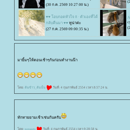
(
(30 ก.ค. 2569 10:27:00 น.)
♥♥ โอบกอดหัวใจ 8 · ตัวเองที่ได้
A
c
กลับคืนมา ♥♥
ทูน่าค่ะ
(
(27 ก.ค. 2569 09:00:35 น.)
มายิ้มๆให้ตอนเช้าๆกันก่อนทำงานน๊า
ดย:
ต้นข้าว_ต้นนั้น
วันที่: 4 กุมภาพันธ์ 2554 เวลา:8:57:24 น.
ทักทายยามเช้าเช่นกันครับ
ดย:
popauto
วันที่: 4 กุมภาพันธ์ 2554 เวลา:9:28:58 น.