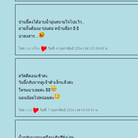
ป่านนี้คงได้อาบน้ำอุ่นสบายใจไปแว้ว...
ม่ายงั้นต้องมาบ่นต่อ หน้าบล๊อก อิ อิ
น่าสงสาร....
ดย:
นวเนี๊ยะ
วันที่: 4 กุมภาพันธ์ 2554 เวลา:21:10:45 น.
สวัสดีตอนเช้าค่ะ
วันนี้กลับจากดูเจ้าตัวเล็กแล้วค่ะ
ทรมมาเลยค่ะ อิอิ
นอนน้อยไปหน่อยค่ะ
ดย:
Inki
วันที่: 7 กุมภาพันธ์ 2554 เวลา:9:10:31 น.
น้ำกลับมาอุ่นเหมือนเดิมรึยังเ่อ่ย .....