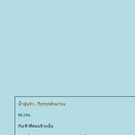
น้ำอุ่นจ๋า...รีบๆๆกลับมานะ
08.24น.
กับเช้าที่ค่อนข้างเย็น