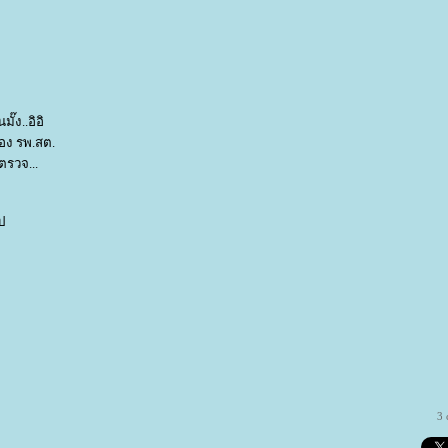
๊ง..อิอิ
ของ รพ.สต.
ตรวจ...
ป
3