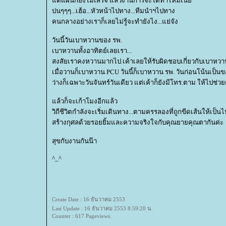
ต่แผนก็ยังไม่เสร็จ แล้วงานการจะได้ทำไหมเนี้
บ่นๆๆๆ...เฮ้อ...หัวหน้าไปทาง...ทีมนำฯไปทาง
คนกลางอย่างเราก็เลยไม่รู้จะทำยังไง...แย่จัง
วันนี้วันเบาหวานของ รพ.
เบาหวานทั้งอาทิตย์เลยเรา...
สงสัยเราคงหวานมากไป เค้าเลยให้รับผิดชอบเกี่ยวกับเบาหวานมั
เมื่อวานก็เบาหวาน PCU วันนี้ก็เบาหวาน รพ. วันก่อนโน้นเป็น
ว่างก็เฉพาะวันจันทร์วันเดียว แต่เค้าก็ยังมีโทร.ตาม ให้ไปช่วย
ล้วก็จะเก้าโมงอีกแล้ว
วิถีชีวิตกำลังจะเริ่มเดินทาง...ตามครรลองที่ถูกขีดเส้นให้เป็นไ
สร้างกุศลด้วยรอยยิ้มและความจริงใจกับคุณยายคุณตากันค่ะ
สุขกับงานกันน๊า
^_^
Create Date : 16 ธันวาคม 2553
Last Update : 16 ธันวาคม 2553 8:59:20 น.
Counter : 617 Pageviews.