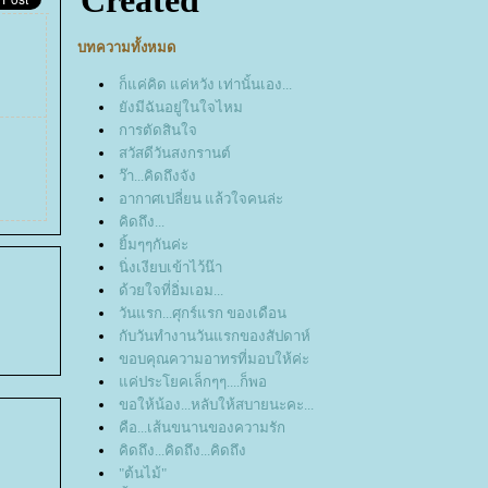
บทความทั้งหมด
ก็แค่คิด แค่หวัง เท่านั้นเอง...
ังมีฉันอยู่ในใจไหม
การตัดสินใจ
สวัสดีวันสงกรานต์
ว๊า...คิดถึงจัง
อากาศเปลี่ยน แล้วใจคนล่ะ
คิดถึง...
ิ้มๆๆกันค่ะ
นิ่งเงียบเข้าไว้น๊า
ด้วยใจที่อิ่มเอม...
วันแรก...ศุกร์แรก ของเดือน
กับวันทำงานวันแรกของสัปดาห์
ขอบคุณความอาทรที่มอบให้ค่ะ
ค่ประโยคเล็กๆๆ....ก็พอ
ขอให้น้อง...หลับให้สบายนะคะ...
คือ...เส้นขนานของความรัก
คิดถึง...คิดถึง...คิดถึง
"ต้นไม้"