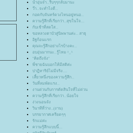
น้ำอุ่นจ๋า...รีบๆๆกลับมานะ
ว๊า...จะทำไงดี...
กอดกับจันทร์ดวงไหนอยู่หนอ...
ความรู้สึกที่เรียกว่า...สุขในใจ....
กับเช้าที่สดใส...
ขอหลวงตาบัวสู่นิพพานค่ะ... สาธุ
อิฐก้อนแรก
คุณจะรู้สึกอย่างไรบ้างคะ...
อบอุ่นมากนะ...รู้ไหม ^_^
"คิดถึงจัง"
พี่ชายฉันบอกให้มีสติค่ะ
ปาฎิหาริย์ไม่มีจริง.....
เสี้ยวหนึ่งของความรู้สึก...
วันที่ลมพัดแรง...
งานด่วนกับการตัดสินใจที่ไม่ด่วน
ความรู้สึกที่เรียกว่า...น้อยใจ
ง่วงนอนจัง
วินาทีที่ว่าง...(งาน)
บรรยากาศเครียดๆๆ
รักแม่ค่ะ
ความรู้สึกแบบนี้....