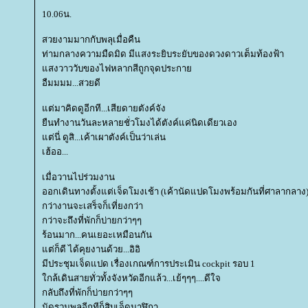
10.06น.
สวยงามมากกับพลุเมื่อคืน
ท่ามกลางความมืดมิด มีแสงระยิบระยับของดวงดาวเต็มท้องฟ้า
สงวาววับของไฟหลากสีถูกจุดประกา
อืมมมม...สวยดี
ต่มาคิดดูอีกที...เสียดายตังค์จัง
ืนทำงานวันละหลายชั่วโมงได้ตังค์แค่นิดเดียวเอง
ต่นี่ ดูสิ...เค้าเผาตังค์เป็นว่าเล่น
เฮ้ออ...
เมื่อวานไปร่วมงาน
ออกเดินทางตั้งแต่เจ็ดโมงเช้า (เค้านัดแปดโมงพร้อมกันที่ศาลากลาง
กว่างานจะเสร็จก็เที่ยงกว่า
กว่าจะถึงที่พักก็บ่ายกว่าๆๆ
ร้อนมาก...คนเยอะเหมือนกัน
ต่ก็ดี ได้คุยงานด้วย...อิอิ
มีประชุมเจ็ดแปด เรื่องเกณฑ์การประเมิน cockpit รอบ 1
กล้เดินสายทั่วทั้งจังหวัดอีกแล้ว...เย้ๆๆๆ....ดีใจ
กลับถึงที่พักก็บ่ายกว่าๆๆ
นัดรวมพลอีกทีก็สิบเจ็ดนาฬิกา