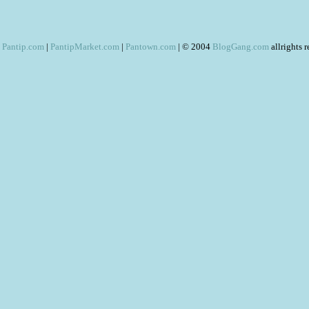
Pantip.com
|
PantipMarket.com
|
Pantown.com
| © 2004
BlogGang.com
allrights 