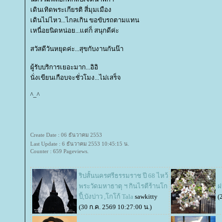
เดินเทิดพระเกียรติ สี่มุมเมือง
เดินไม่ไหว...ไกลเกิน ขอขับรถตามแทน
เหนื่อยนิดหน่อย...แต่ก็ สนุกดีค่ะ
สวัสดีวันหยุดค่ะ...สุขกับงานกันน๊า
ผู้รับบริการเยอะมาก...อิอิ
นั่งเขียนเกือบจะชั่วโมง...ไม่เสร็จ
^_^
Create Date : 06 ธันวาคม 2553
Last Update : 6 ธันวาคม 2553 10:45:15 น.
Counter : 659 Pageviews.
ริปสั้นนครศรีธรรมราช ปี 68 ไหว้
พระวัดมหาธาตุ ฯ กินไรตีร้านโก
ฝ
ปี้,บังบ่าว ,โกโก้ Tala
sawkitty
(
(30 ก.ค. 2569 10:27:00 น.)