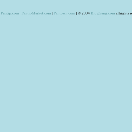
Pantip.com
|
PantipMarket.com
|
Pantown.com
| © 2004
BlogGang.com
allrights 