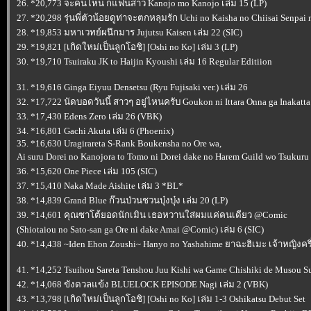
26. *20,773 จะคนไหน ก็แฟนสาว Kanojo mo Kanojo เล่ม 15 (LP)
27. *20,298 รุ่นพี่ตัวน้อยดูท่าจะตกหลุมรัก Uchi no Kaisha no Chiisai Senpai 
28. *19,853 มหาเวทย์ผนึกมาร Jujutsu Kaisen เล่ม 22 (SIC)
29. *19,821 [เกิดใหม่เป็นลูกโอชิ] [Oshi no Ko] เล่ม 3 (LP)
30. *19,710 Tsuiraku JK to Haijin Kyoushi เล่ม 16 Regular Editiion
31. *19,616 Ginga Eiyuu Densetsu (Ryu Fujisaki ver.) เล่ม 26
32. *17,722 นัดบอดวันนี้ สาวๆ อยู่ไหนครับ Goukon ni Ittara Onna ga Inakatta
33. *17,430 Edens Zero เล่ม 26 (VBK)
34. *16,801 Gachi Akuta เล่ม 6 (Phoenix)
35. *16,630 Uragirareta S-Rank Boukensha no Ore wa,
Ai suru Dorei no Kanojora to Tomo ni Dorei dake no Harem Guild wo Tsukuru 
36. *15,620 One Piece เล่ม 105 (SIC)
37. *15,410 Naka Made Aishite เล่ม 3 *BL*
38. *14,839 Grand Blue ก๊วนป่วนชวนบุ๋งบุ๋ง เล่ม 20 (LP)
39. *14,601 คุณซาโต้ยอดนักเมิน เธอหวานใส่ผมแค่คนเดียว @Comic
(Shiotaiou no Sato-san ga Ore ni dake Amai @Comic) เล่ม 6 (SIC)
40. *14,438 ~Iden Ehon Zoushi~ Hanyo no Yashahime ยาฉะฮิเมะ เจ้าหญิงครึ่
41. *14,252 Tsuihou Sareta Tenshou Juu Kishi wa Game Chishiki de Musou Su
42. *14,068 ขังดวลแข้ง BLUELOCK EPISODE Nagi เล่ม 2 (VBK)
43. *13,798 [เกิดใหม่เป็นลูกโอชิ] [Oshi no Ko] เล่ม 1-3 Oshikatsu Debut Set