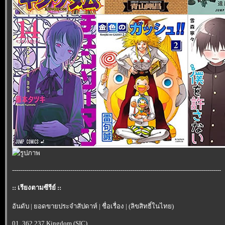
--------------------------------------------------------------------------------------------------------
:: เรียงตามซีรีย์ ::
อันดับ | ยอดขายประจำสัปดาห์ | ชื่อเรื่อง | (ลิขสิทธิ์ในไทย)
01. 362,237 Kingdom (SIC)