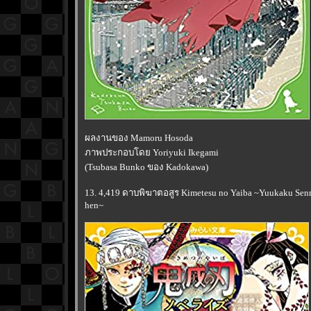
ผลงานของ Mamoru Hosoda
ภาพประกอบโดย Yoriyuki Ikegami
(Tsubasa Bunko ของ Kadokawa)
13. 4,419 ดาบพิฆาตอสูร Kimetesu no Yaiba ~Yuukaku Sen
hen~