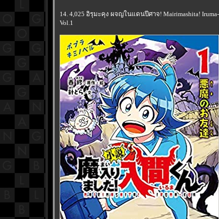
14. 4,025 อิรุมะคุง ผจญในแดนปีศาจ! Mairimashita! Irum
Vol.1