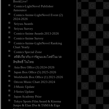
BookLive!
Comics-LightNovel Publisher
Announce
Comics-Anime-LightNovel Event (2)
2024-2026
Seiyuu Awards
Seiyuu Survey
Comics-Anime Awards 2013-2026
Comics-Anime Survey
Comics-Anime-LightNovel Ranking
Chart Yearly
Comics Special Zone
สถิติเกี่ยวกับ การ์ตูนและไลท์โนเวล
ลิขสิทธิ์ ในไท
Asia Box Office (3) 2024-2026
Japan Box Office (5) 2025-2026
Worldwide Box Office (1) 2021-2026
Oricon Music Chart 2023-2024
J-Music Update
J-Series Update
Japan Academy Prize
Tokyo Sports Film Award & Kinema
Junpo & Elan D'or & TAMA & Eiga