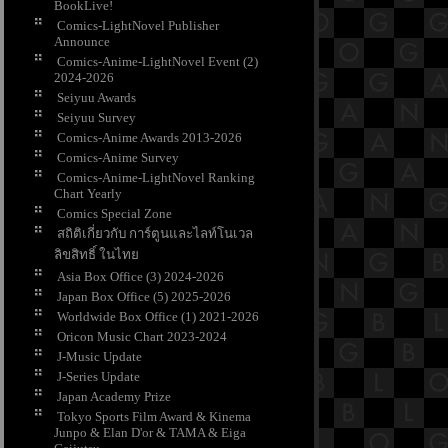
BookLive!
Comics-LightNovel Publisher
Announce
Comics-Anime-LightNovel Event (2)
2024-2026
Seiyuu Awards
Seiyuu Survey
Comics-Anime Awards 2013-2026
Comics-Anime Survey
Comics-Anime-LightNovel Ranking
Chart Yearly
Comics Special Zone
สถิติเกี่ยวกับ การ์ตูนและไลท์โนเวล
ลิขสิทธิ์ ในไท
Asia Box Office (3) 2024-2026
Japan Box Office (5) 2025-2026
Worldwide Box Office (1) 2021-2026
Oricon Music Chart 2023-2024
J-Music Update
J-Series Update
Japan Academy Prize
Tokyo Sports Film Award & Kinema
Junpo & Elan D'or & TAMA & Eiga