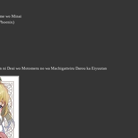
ume wo Minai
(Phoenix)
 ni Deai wo Motomeru no wa Machigatteiru Darou ka Eiyuutan