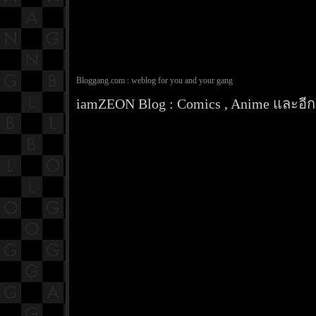
Bloggang.com : weblog for you and your gang
iamZEON Blog : Comics , Anime และอีกส