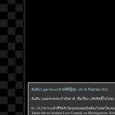
อันดับ Light Novel ขายดีที่ญี่ปุ่น : 20-26 กันยายน 2021
อันดับ | ยอดขายประจำสัปดาห์ | ชื่อเรื่อง | (ลิขสิทธิ์ในไทย)
01. 16,550 กะแล้วชีวิตรักวัยรุ่นของผมมันต้องไม่สดใสเลย
Yahari Ore no Seishun Love Comedy wa Machigatteiru. Ketsu