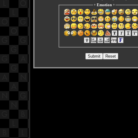
+
Emotion
+