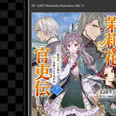
09. 4,805 Matsurika Kanriden เล่ม 11