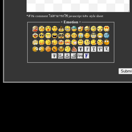
*ส่วน comment ไม่สามารถใช้ javascript และ style sheet
+
Emotion
+