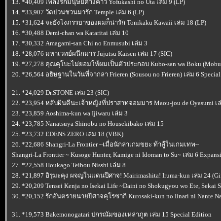
13. *40,409 เพลงรักมนุษย์ค้างคาว Yofukashi no Uta เล่ม 9 (LP)
14. *33,907 วัดป่วนชวนมารัก Temple เล่ม 6 (LP)
15. *31,624 จะยังไงภรรยาของผมก็น่ารัก Tonikaku Kawaii เล่ม 18 (LP)
16. *30,488 Demi-chan wa Kataritai เล่ม 10
17. *30,332 Amagami-san Chi no Enmusubi เล่ม 3
18. *28,076 มหาเวทย์ผนึกมาร Jujutsu Kaisen เล่ม 17 (SIC)
19. *27,278 คุณคุโบะไม่ยอมให้ผมเป็นตัวประกอบ Kubo-san wa Boku (Mobu) 
20. *26,564 อธิษฐานในวันที่จากลา Frieren (Sousou no Frieren) เล่ม 6 Specia
21. *24,029 Dr.STONE เล่ม 23 (SIC)
22. *23,954 หลับฝันดีนะเจ้าหญิงที่ปราสาทจอมมาร Maou-jou de Oyasumi เล่
23. *23,859 Aoshima-kun wa Ijiwaru เล่ม 3
24. *23,785 Nanatsuya Shinobu no Housekibako เล่ม 15
25. *23,732 EDENS ZERO เล่ม 18 (VBK)
26. *22,686 Shangri-La Frontier ~เมื่อนักล่าเกมขยะ ท้าสู้ในเกมเทพ~
Shangri-La Frontier ~ Kusoge Hunter, Kamige ni Idoman to Su~ เล่ม 6 Expans
27. *22,558 Houkago Teibou Nisshi เล่ม 8
28. *21,897 อิรุมะคุง ผจญในแดนปีศาจ! Mairimashita! Iruma-kun เล่ม 24 (Gif
29. *20,209 Tensei Kenja no Isekai Life ~Daini no Shokugyou wo Ete, Sekai S
30. *20,152 รักอันตรายนายปีศาจคุโรซากิ Kurosaki-kun no Iinari ni Nante Na
31. *19,573 Bakemonogatari ปกรณัมของเหล่าภูต เล่ม 15 Special Edition