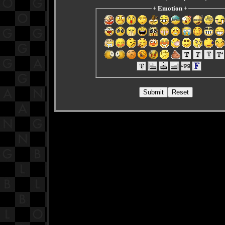
+
Emotion
+