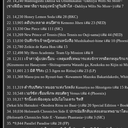
20. 14,240 Madougushi Dahlia wa Utsumukanai ~Dahliya Wilts No More~
(ช่างฝีมือเวทดาลิยา ขอมุ่งหน้าสู่วันฟ้าใส ~Dahliya Wilts No More~) เล่ม 7
21. 14,230 Honey Lemon Soda เล่ม 28 (BKC)
22. 13,905 คดีประหลาด คนปีศาจ Kemono Jihen เล่ม 23 (NED)
23. 13,330 One Piece เล่ม 111 (SIC)
24. 13,269 New Prince of Tennis (Shin Tennis no Ouji-sama) เล่ม 44 (NED)
25. 13,030 บันทึกรักเจ้าหญิงหนอนหนังสือ Mushikaburi-hime เล่ม 10 (Phoeni
26. 12,780 Zeikin de Katta Hon เล่ม 15
27. 12,498 My Hero Academia: Team Up Mission เล่ม 8
28. 12,311 เจ้าสาวผู้แปดเปื้อน ~เหตุผลที่เทพมารแห่งจักรวรรดิตกหลุมรัก
(Kizumono no Hanayome ~Shiitagerareta Watashi ga, Koukoku no Kijin ni Mi
29. 11,601 2.5 มิติ ริริสะ (2.5 Jigen no Ririsa) เล่ม 23 (LP)
30. 11,368 Maou-jou no Ryouri-ban ~Kowamote Mazoku Bakaridakedo, White
31. 11,319 ตำรับปริศนา หมอยาแห่งวังหลัง Kusuriya no Hitorigoto เล่ม 15 R
32. 10,548 เวอร์ซัส เชื่อมพิภพ สยบศัตรู Versus เล่ม 4 (Phoenix)
33. 10,317 รักนี้แด่เพียงคุณ ฉบับโอโนเดระ ริทสึ
(Sekai Ichi Hatsukoi ~Onodera Ritsu no Baai~) เล่ม 20 Special Edition + Boo
34. 10,036 Holoearth Chronicles Side:E ปกรณัมลึกลับแห่งแดนเทพยามาโตะ
(Holoearth Chronicles Side:E ~Yamato Phantasia~) เล่ม 3 (SIC)
35. *9,844 Parallel Paradise เล่ม 28 (FP)