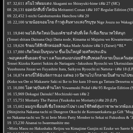
07. 32,611 สโนไวท์ผมแดง Akagami no Shirayuki-hime เล่ม 27 (SIC)
08. 26,131 ยอดนักสืบจิ๋วโคนัน Meitantei Conan เล่ม 107 Regular Edition (V
09. 22,452 1-nichi Gaishutsuroku Hanchou เล่ม 20
10. 22,100 นายน้อยจอมโกย ก้าวสู่เส้นทางแห่งวีรบุรุษ Nige Jouzu no Wakagim
11. 19,840 พอได้เกิดใหม่เป็นองค์ชายลำดับที่เจ็ด ก็เพื่อเรียนเวทให้สนุก
(Tensei shitara Dainana Ouji Datta node, Kimama ni Majutsu wo Kiwamemasu)
12. 19,626 รักผมให้ลึกลึกหน่อยสิ Naka Made Aishite เล่ม 5 (Taisei) *BL*
13. 17,880 เกิดใหม่เป็นขุนนาง ขึ้นเป็นใหญ่ด้วยสกิลประเมิน
~พอบุคคลชั้นยอดเข้ามา แคว้นแสนงอกง่อยที่รับสืบทอดก็กลายเป็นแคว้นสุ
Tensei Kizoku Kantei Sukiru de Nariagaru ~Jakushou Ryouchi wo Uketsuidan
Yuushuuna Jinzai wo Fuyashite Itara, Saikyou Ryouchi ni Natteta~ เล่ม 18 (LP
14. 16,874 ตรงนี้ให้ฉันจัดการเอง แต่พอ 10 ปีผ่านไป ก็กลายเป็นตำนานไปซ
(Koko wa Ore ni Makasete Saki ni Ike to Itte kara 10-nen ga Tattara Densetsu ni
15. 16,086 โอตาคุปั่นสะท้านโลก Yowamushi Pedal เล่ม 95 Regular Edition (
16. 15,969 Dokagui Daisuki! Mochizuki-san เล่ม 2
17. 15,751 Moriarty The Patriot (Yuukoku no Moriarty) เล่ม 20 (LP)
18. 15,602 ผมถูกเพื่อนที่เชื่อใจหลอกไปฆ่า เลยใช้กิฟต์สุ่มกาชาพาพวกพ้อง
(Shinjiteita Nakama-tachi ni Dungeon Okuchi de Korosarekaketa ga Gift "Mu
no Nakama-tachi wo Te ni Irete Moto Party Member to Sekai ni Fukushuu & "
19. 15,230 Aisanai to Iwaremashite mo
~Moto Maou no Hakushaku Reijou wa Kimajime Gunjin ni Ezuke wo Sarete Sh