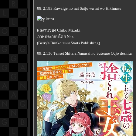
08. 2,193 Kawaige no nai Saijo wa mi wo Hikimasu
ผลงานของ Chiko Mizuki
ภาพประกอบโดย Noz
(Berry's Bunko ของ Starts Publishing)
09. 2,136 Tensei Shitara Nanasai no Suterare Oujo deshita