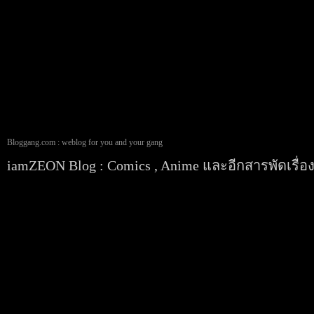
Bloggang.com : weblog for you and your gang
iamZEON Blog : Comics , Anime และอีกสารพัดเรื่อ