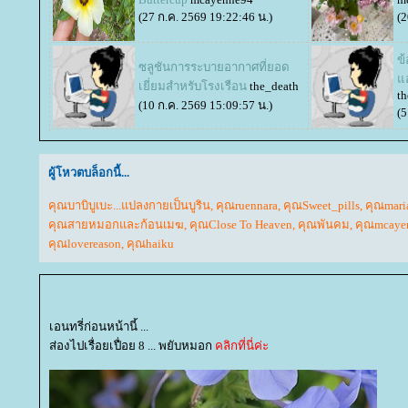
(27 ก.ค. 2569 19:22:46 น.)
(2
ข
ซลูชันการระบายอากาศที่ยอด
อ
เยี่ยมสำหรับโรงเรือน
the_death
th
(10 ก.ค. 2569 15:09:57 น.)
(5
ผู้โหวตบล็อกนี้...
คุณบาบิบูเบะ...แปลงกายเป็นบูริน
,
คุณruennara
,
คุณSweet_pills
,
คุณmar
คุณสายหมอกและก้อนเมฆ
,
คุณClose To Heaven
,
คุณพันคม
,
คุณmcaye
คุณlovereason
,
คุณhaiku
เอนทรี่ก่อนหน้านี้ ...
ส่องไปเรื่อยเปื่อย 8 ... พยับหมอก
คลิกที่นี่ค่ะ