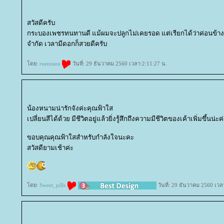
สวัสดีครับ
กระบองเพชรทนทานดี แม้ผมจะปลูกไม่เคยรอด แต่เรียกได้ว่าค่อนข้างเป้น
จำกัด เวลามีดอกก็สวยดีครับ
ดย:
ruennara
วันที่: 29 ธันวาคม 2560 เวลา:2:11:27 น.
น้องหนามน่ารักจังค่ะคุณฟ้าใส
เปลี่ยนสีได้ด้วย มีชีวิตอยู่แล้วยิ่งรู้สึกถึงความมีชีวิตของเค้าเพิ่มขึ้นน่ะค
ขอบคุณคุณฟ้าใสสำหรับกำลังใจนะคะ
สวัสดียามเช้าค่ะ
ดย:
Sweet_pills
วันที่: 29 ธันวาคม 2560 เวล