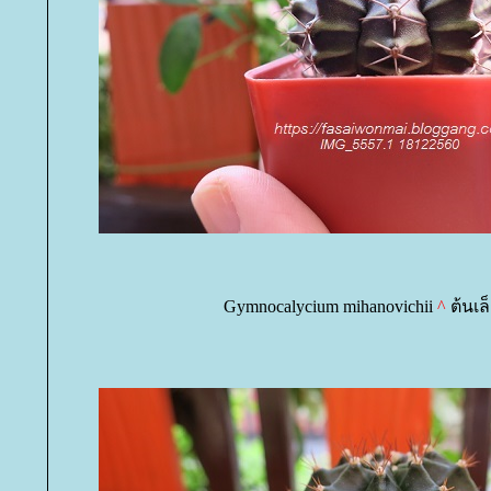
Gymnocalycium mihanovichii
^
ต้นเล็