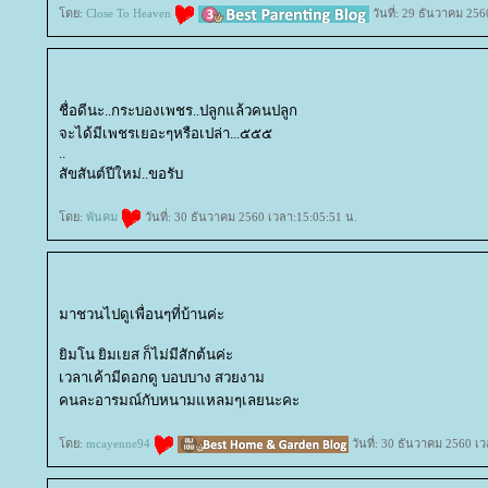
ดย:
Close To Heaven
วันที่: 29 ธันวาคม 256
ชื่อดีนะ..กระบองเพชร..ปลูกแล้วคนปลูก
จะได้มีเพชรเยอะๆหรือเปล่า...๕๕๕
..
สัขสันต์ปีใหม่..ขอรับ
ดย:
พันคม
วันที่: 30 ธันวาคม 2560 เวลา:15:05:51 น.
มาชวนไปดูเพื่อนๆที่บ้านค่ะ
ิมโน ยิมเยส ก็ไม่มีสักต้นค่ะ
เวลาเค้ามีดอกดู บอบบาง สวยงาม
คนละอารมณ์กับหนามแหลมๆเลยนะคะ
ดย:
mcayenne94
วันที่: 30 ธันวาคม 2560 เ