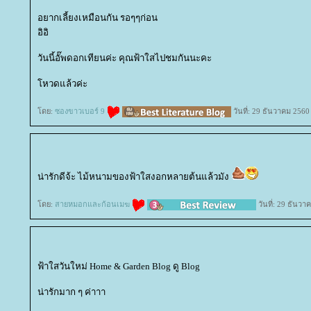
อยากเลี้ยงเหมือนกัน รอๆๆก่อน
อิอิ
วันนี้อั๊พดอกเทียนค่ะ คุณฟ้าใสไปชมกันนะคะ
หวดแล้วค่ะ
ดย:
ซองขาวเบอร์ 9
วันที่: 29 ธันวาคม 2560
น่ารักดีจ้ะ ไม้หนามของฟ้าใสงอกหลายต้นแล้วมัง
ดย:
สายหมอกและก้อนเมฆ
วันที่: 29 ธันว
ฟ้าใสวันใหม่ Home & Garden Blog ดู Blog
น่ารักมาก ๆ ค่าาา