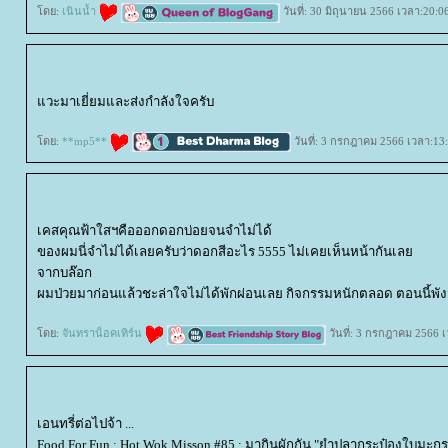
ดย:
เนินน้ำ
วันที่: 30 มิถุนายน 2566 เวลา:20:0
วะมาเยี่ยมและส่งกำลังใจครับ
ดย:
**mp5**
วันที่: 3 กรกฎาคม 2566 เวลา:13
เคสคุณฟ้าใสฯคือออกดอกบ่อยจนจำไม่ได้
ของผมนี่จำไม่ได้เลยครับว่าดอกสีอะไร 5555 ไม่เคยเห็นหน้ากันเล
จากบล๊อก
ผมป่วยมาก่อนแล้วชะล่าใจไม่ได้พักผ่อนเลย กิจกรรมหนักตลอด ตอนนี้พังจ
ดย:
จันทราน็อคเทิร์น
วันที่: 3 กรกฎาคม 2566 เ
เอนทรี่ต่อไปจ้า ...
Food For Fun : Hot Wok Misson #85 : มากินผักกัน "ยำปลากระป๋องใบมะกร