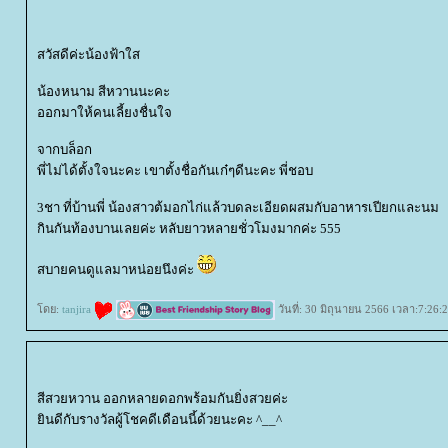
สวัสดีค่ะน้องฟ้าใส
น้องหนาม สีหวานนะคะ
ออกมาให้คนเลี้ยงชื่นใจ
จากบล็อก
พี่ไม่ได้ตั้งใจนะคะ เขาตั้งชื่อกันเก๋ๆดีนะคะ พี่ชอบ
3ชา ที่บ้านพี่ น้องสาวต้มอกไก่แล้วบดละเอียดผสมกับอาหารเปียกและนม
กินกันท้องบานเลยค่ะ หลับยาวหลายชั่วโมงมากค่ะ 555
สบายคนดูแลมาหน่อยนึงค่ะ
ดย:
tanjira
วันที่: 30 มิถุนายน 2566 เวลา:7:26:
สีสวยหวาน ออกหลายดอกพร้อมกันยิ่งสวยค่ะ
ินดีกับรางวัลผู้โชคดีเดือนนี้ด้วยนะคะ ^__^