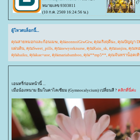
(7
หมายเลข 9303811
(10 ก.ค. 2569 16:24:56 น.)
ผู้โหวตบล็อกนี้...
คุณสายหมอกและก้อนเมฆ
,
คุณnonnoiGiwGiw
,
คุณเริงฤดีนะ
,
คุณปัญญา D
ผ่นดิน
,
คุณSweet_pills
,
คุณnewyorknurse
,
คุณRain_sk
,
คุณtanjira
,
คุณห
คุณhaiku
,
คุณkae+aoe
,
คุณmariabamboo
,
คุณ**mp5**
,
คุณจันทราน็อคเทิ
เอนทรี่ก่อนหน้านี้ ...
เมื่อน้องหนาม ยิมโนคาไลเซียม (Gymnocalycium) เปลี่ยนสี ?
คลิกที่นี่ค่ะ