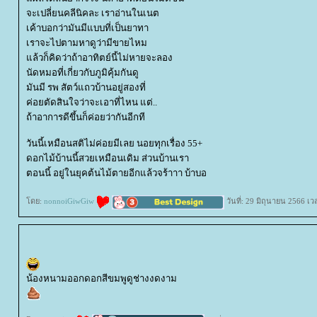
จะเปลี่ยนคลีนิคละ เราอ่านในเนต
เค้าบอกว่ามันมีแบบที่เป็นยาทา
เราจะไปตามหาดูว่ามีขายไหม
ล้วก็คิดว่าถ้าอาทิตย์นี้ไม่หายจะลอง
นัดหมอที่เกี่ยวกับภูมิคุ้มกันดู
มันมี รพ สัตว์แถวบ้านอยู่สองที่
ค่อยตัดสินใจว่าจะเอาที่ไหน แต่..
ถ้าอาการดีขึ้นก็ค่อยว่ากันอีกที
วันนี้เหมือนสติไม่ค่อยมีเลย นอยทุกเรื่อง 55+
ดอกไม้บ้านนี้สวยเหมือนเดิม ส่วนบ้านเรา
ตอนนี้ อยู่ในยุคต้นไม้ตายอีกแล้วจร้าาา บ้าบอ
ดย:
nonnoiGiwGiw
วันที่: 29 มิถุนายน 2566 เ
น้องหนามออกดอกสีขมพูดูช่างงดงาม