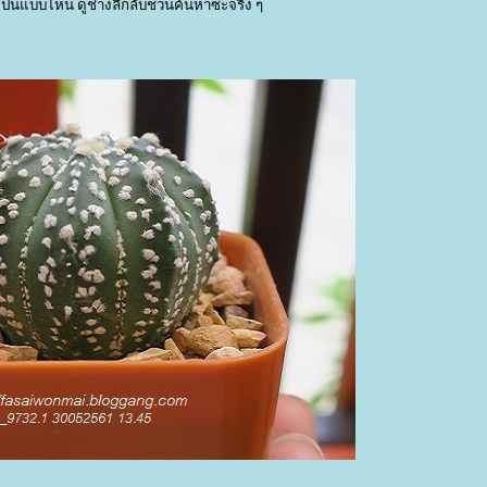
เป็นแบบไหน ดูช่างลึกลับชวนค้นหาซะจริง ๆ