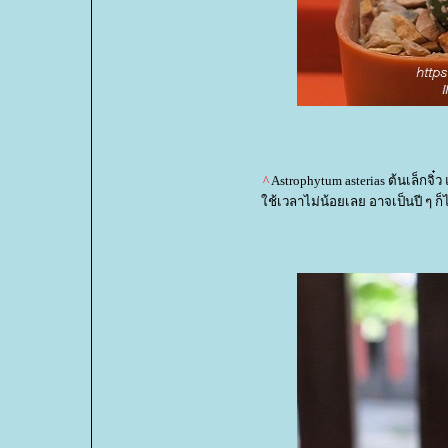
^
Astrophytum asterias ต้นเล็กจิ๋ว
ช้เวลาไม่น้อยเลย อาจเป็นปี ๆ ก็