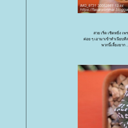
สวย เริ่ด เชิดหยิ่ง
ค่อย ๆ เอามาเข้าทำเนียบทีล
พวกนี้เลี้ยงยาก .