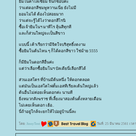
ิมโนคาไลเซียม จินก็ชอบค่ะ
ว่าแต่ดอกสีชมพูหวานเนี่ย ยังไม่มี
อมไม่ได้ ต้องไปสอยมาก
ว่าแต่จะรู้ได้ไงว่าดอกสีไรนิ
ซื้อเจ้ายิมโนฯ มาทีไร ลุ้นสีทุกที
ละก็ส่วนใหญ่จะเป็นสีขาว
บบนี้ เค้าเรียกว่ามีจิตใจบริสุทธิ์งดงาม
ซื้อยิมโนต้นไหน ๆ ก็ได้ดอกสีขาว ใช่ม้าย 5555
ก็มียิมโนดอกสีอื่นค่ะ
ต่ว่าเลือกซื้อยิมโนฯ บัลเดียนี่เลือกสีได้
ส่วนเอสโตร ที่บ้านมีต้นหนึ่ง ให้ดอกตลอด
ต่มันเป็นเอสโตไฟตั้มเอสทีเรียลเต้นใหญ่แล้ว
ต้นอื่นไม่ค่อยเห็นดอกค่ะ นานที
ิ่งหมวกสังฆราช ที่เลี้ยงมาสองต้นตั้งหลายเดือน
ไม่เคยเห็นดอก เฮ้อ..
นี่ถ้าอยู่ใกล้จะยกให้ไปอยู่บ้านนี้ละ
ดย:
JinnyTent
วันที่: 25 มีนาคม 2561 เวล