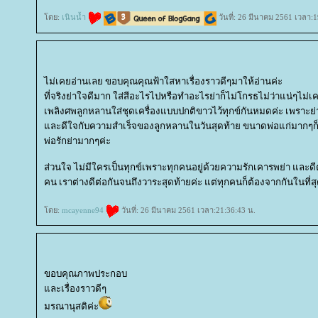
ดย:
เนินน้ำ
วันที่: 26 มีนาคม 2561 เวลา:1
ไม่เคยอ่านเลย ขอบคุณคุณฟ้าใสหาเรื่องราวดีๆมาให้อ่านค่ะ
ที่จริงย่าใจดีมาก ใส่สีอะไรไปหรือทำอะไรย่าก็ไม่โกรธไม่ว่าแน่ๆไม่
เพลิงศพลูกหลานใส่ชุดเครื่องแบบปกติขาวไว้ทุกข์กันหมดค่ะ เพราะย่าช
ละดีใจกับความสำเร็จของลูกหลานในวันสุดท้าย ขนาดพ่อแก่มากๆก็ยั
พ่อรักย่ามากๆค่ะ
ส่วนใจ ไม่มีใครเป็นทุกข์เพราะทุกคนอยู่ด้วยความรักเคารพย่า และดีต
คน เราต่างดีต่อกันจนถึงวาระสุดท้ายค่ะ แต่ทุกคนก็ต้องจากกันในที่
ดย:
mcayenne94
วันที่: 26 มีนาคม 2561 เวลา:21:36:43 น.
ขอบคุณภาพประกอบ
ละเรื่องราวดีๆ
มรณานุสติค่ะ