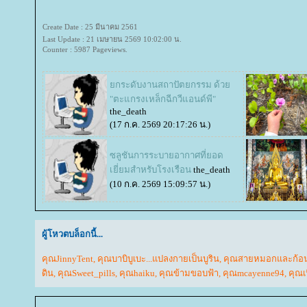
Create Date : 25 มีนาคม 2561
Last Update : 21 เมษายน 2569 10:02:00 น.
Counter : 5987 Pageviews.
กระดับงานสถาปัตยกรรม ด้ว
"ตะแกรงเหล็กฉีกวีแอนด์พี"
the_death
(17 ก.ค. 2569 20:17:26 น.)
ซลูชันการระบายอากาศที่ยอด
เยี่ยมสำหรับโรงเรือน
the_death
(10 ก.ค. 2569 15:09:57 น.)
ผู้โหวตบล็อกนี้...
คุณJinnyTent
,
คุณบาบิบูเบะ...แปลงกายเป็นบูริน
,
คุณสายหมอกและก้อ
ดิน
,
คุณSweet_pills
,
คุณhaiku
,
คุณข้ามขอบฟ้า
,
คุณmcayenne94
,
คุณเ