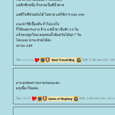
ต่อีกซีกหนึ่ง ก็กลายเป็นสีน้ำตาล
ต่ดีใจที่ช่วยมันได้ ไม่ตาย แต่ก็พิการ แหะ แหะ
นะนำวิธีเบื้องต้น ถ้าไม่แน่ใจ
ก็ให้ถอดกระถาง ล้าง แช่น้ำยา ผึ่งสัก 3-4 วัน
ล้วลงปลูกใหม่ คอยพ่นน้ำสัมควันไม้ทุก 7 วัน
ไล่แมลง น่าจะช่วยได้ค่ะ
เดานะ แฮร่
ดย:
JinnyTent
วันที่: 25 มีนาคม 2561 เวล
มาแอบชมความงามก่อนนะคะ
พรุ่งนี้มาใหม่ค่ะ
ดย:
เนินน้ำ
วันที่: 25 มีนาคม 2561 เวลา:1