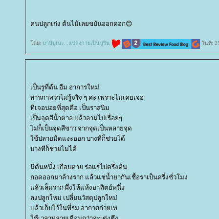
คนปลูกเก่ง ต้นไม้เลยขยันออกดอก😊
ดย:
บาบิบูเบะ...แปลงกายเป็นบูริน
วันที่:
เป็นรูที่ต้น อืม อาการใหม่
สารภาพว่าไม่รู้จริง ๆ ค่ะ เพราะไม่เคยเจอ
ที่เจอบ่อยที่สุดคือ เป็นราสนิม
เป็นจุดสีน้ำตาล แล้วลามไปเรื่อยๆ
ไม่ก็เป็นจุดสีขาว จากจุดเป็นหลายจุด
ช้ปลายมีดแงะออก บางทีก็ช่วยได้
บางทีก็ช่วยไม่ได้
มีต้นหนึ่ง เกือบตาย ร่อแร่ไปครึ่งต้น
ถอดออกมาล้างราก แล้วแช่น้ำยากันเชื้อราเป็นครึ่งชั่วโมง
ล้วเล็มราก ผึ่งให้แห้งอาทิตย์หนึ่ง
ลงปลูกใหม่ เปลี่ยนวัสดุปลูกใหม่
ล้วเก็บไว้ในที่ร่ม อากาศถ่ายเท
ช้เวลาหลายเดือนกว่าจะเต่งตึง