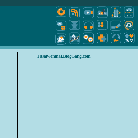
Fasaiwonmai.BlogGang.com