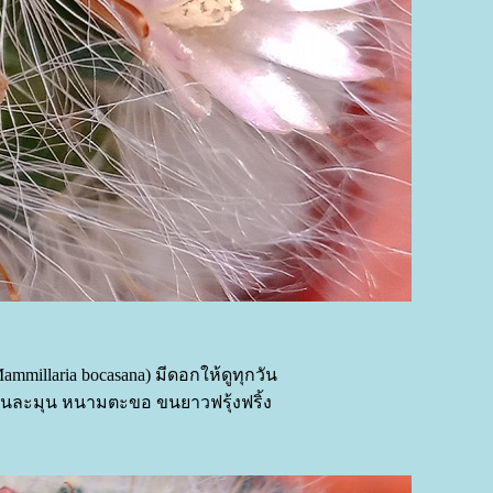
illaria bocasana) มีดอกให้ดูทุกวัน
านละมุน หนามตะขอ ขนยาวฟรุ้งฟริ้ง