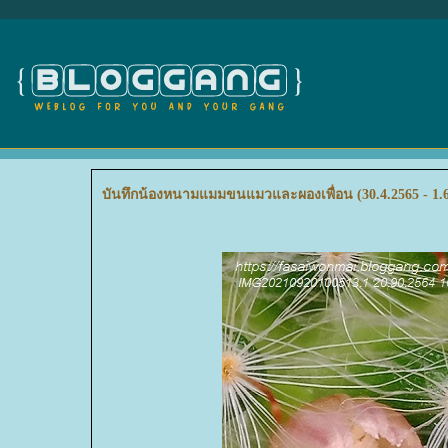
บันทึกน้องหนามแมมขนแมวและผองเพื่อน (30.4.2565 - 1.6