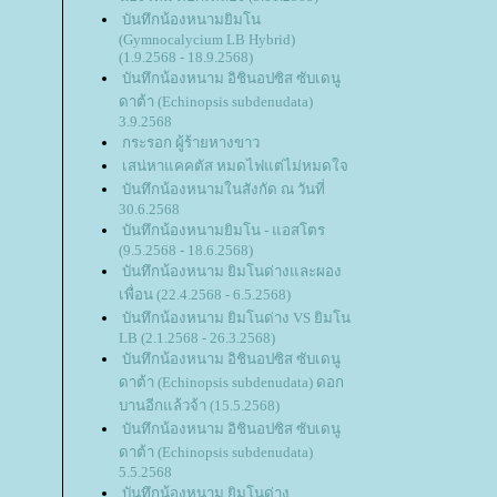
บันทึกน้องหนามยิมโน
(Gymnocalycium LB Hybrid)
(1.9.2568 - 18.9.2568)
บันทึกน้องหนาม อิชินอปซิส ซับเดนู
ดาต้า (Echinopsis subdenudata)
3.9.2568
กระรอก ผู้ร้ายหางขาว
เสน่หาแคคตัส หมดไฟแต่ไม่หมดใจ
บันทึกน้องหนามในสังกัด ณ วันที่
30.6.2568
บันทึกน้องหนามยิมโน - แอสโตร
(9.5.2568 - 18.6.2568)
บันทึกน้องหนาม ยิมโนด่างและผอง
เพื่อน (22.4.2568 - 6.5.2568)
บันทึกน้องหนาม ยิมโนด่าง VS ยิมโน
LB (2.1.2568 - 26.3.2568)
บันทึกน้องหนาม อิชินอปซิส ซับเดนู
ดาต้า (Echinopsis subdenudata) ดอก
บานอีกแล้วจ้า (15.5.2568)
บันทึกน้องหนาม อิชินอปซิส ซับเดนู
ดาต้า (Echinopsis subdenudata)
5.5.2568
บันทึกน้องหนาม ยิมโนด่าง