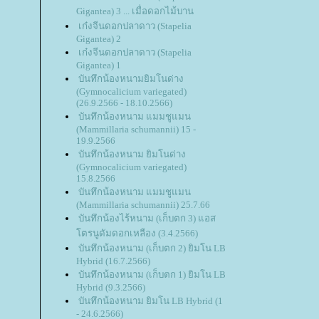
Gigantea) 3 ... เมื่อดอกไม้บาน
เก๋งจีนดอกปลาดาว (Stapelia
Gigantea) 2
เก๋งจีนดอกปลาดาว (Stapelia
Gigantea) 1
บันทึกน้องหนามยิมโนด่าง
(Gymnocalicium variegated)
(26.9.2566 - 18.10.2566)
บันทึกน้องหนาม แมมชูแมน
(Mammillaria schumannii) 15 -
19.9.2566
บันทึกน้องหนาม ยิมโนด่าง
(Gymnocalicium variegated)
15.8.2566
บันทึกน้องหนาม แมมชูแมน
(Mammillaria schumannii) 25.7.66
บันทึกน้องไร้หนาม (เก็บตก 3) แอส
ตรนูดัมดอกเหลือง (3.4.2566)
บันทึกน้องหนาม (เก็บตก 2) ยิมโน LB
Hybrid (16.7.2566)
บันทึกน้องหนาม (เก็บตก 1) ยิมโน LB
Hybrid (9.3.2566)
บันทึกน้องหนาม ยิมโน LB Hybrid (1
- 24.6.2566)