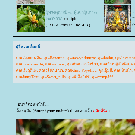
ผู้ทรงคุณวุฒิ vs "ผู้เฒ่าผู้แก่" vs
ธ
เฒ่าทารก
multiple
*
(
(13 ก.ค. 2569 09:04:14 น.)
ผู้โหวตบล็อกนี้...
คุณสองแผ่นดิน
,
คุณRananrin
,
คุณnewyorknurse
,
คุณhaiku
,
คุณloverea
คุณmcayenne94
,
คุณkae+aoe
,
คุณสันตะวาใบข้าว
,
คุณเจ้าหญิงไอดิน
,
ค
คุณเริงฤดีนะ
,
คุณวลีลักษณา
,
คุณRinsa Yoyolive
,
คุณอุ้มสี
,
คุณเนินน้ำ
,
คุณJinnyTent
,
คุณSweet_pills
,
คุณผีเสื้อยิปซี
,
คุณ**mp5**
เอนทรี่ก่อนหน้านี้ ...
น้องนูดัม (Astrophytum nudum) ท้องแตกแล้ว
คลิกที่นี่ค่ะ