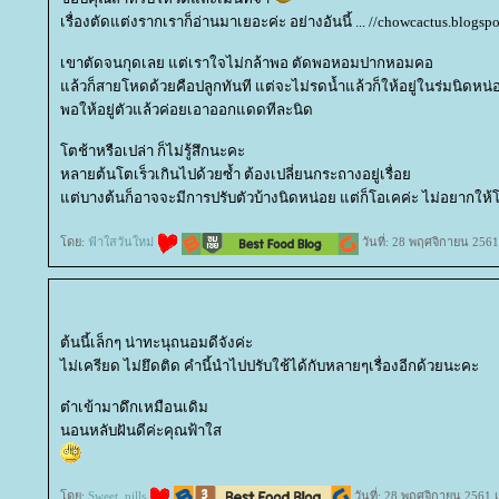
เรื่องตัดแต่งรากเราก็อ่านมาเยอะค่ะ อย่างอันนี้ ... //chowcactus.blogs
เขาตัดจนกุดเลย แต่เราใจไม่กล้าพอ ตัดพอหอมปากหอมคอ
ล้วก็สายโหดด้วยคือปลูกทันที แต่จะไม่รดน้ำแล้วก็ให้อยู่ในร่มนิดหน
พอให้อยู่ตัวแล้วค่อยเอาออกแดดทีละนิด
ตช้าหรือเปล่า ก็ไม่รู้สึกนะคะ
หลายต้นโตเร็วเกินไปด้วยซ้ำ ต้องเปลี่ยนกระถางอยู่เรื่อ
ต่บางต้นก็อาจจะมีการปรับตัวบ้างนิดหน่อย แต่ก็โอเคค่ะ ไม่อยากให้โตเร
ดย:
ฟ้าใสวันใหม่
วันที่: 28 พฤศจิกายน 2561
ต้นนี้เล็กๆ น่าทะนุถนอมดีจังค่ะ
ไม่เครียด ไม่ยึดติด คำนี้นำไปปรับใช้ได้กับหลายๆเรื่องอีกด้วยนะคะ
ต๋าเข้ามาดึกเหมือนเดิม
นอนหลับฝันดีค่ะคุณฟ้าใส
ดย:
Sweet_pills
วันที่: 28 พฤศจิกายน 2561 