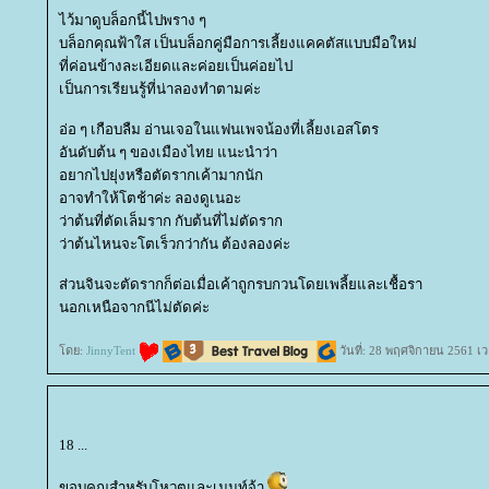
ไว้มาดูบล็อกนี้ไปพราง ๆ
บล็อกคุณฟ้าใส เป็นบล็อกคู่มือการเลี้ยงแคคตัสแบบมือใหม่
ที่ค่อนข้างละเอียดและค่อยเป็นค่อยไป
เป็นการเรียนรู้ที่น่าลองทำตามค่ะ
อ่อ ๆ เกือบลืม อ่านเจอในแฟนเพจน้องที่เลี้ยงเอสโตร
อันดับต้น ๆ ของเมืองไทย แนะนำว่า
อยากไปยุ่งหรือตัดรากเค้ามากนัก
อาจทำให้โตช้าค่ะ ลองดูเนอะ
ว่าต้นที่ตัดเล็มราก กับต้นที่ไม่ตัดราก
ว่าต้นไหนจะโตเร็วกว่ากัน ต้องลองค่ะ
ส่วนจินจะตัดรากก็ต่อเมื่อเค้าถูกรบกวนโดยเพลี้ยและเชื้อรา
นอกเหนือจากนีไม่ตัดค่ะ
ดย:
JinnyTent
วันที่: 28 พฤศจิกายน 2561 เ
18 ...
ขอบคุณสำหรับโหวตและเมนท์จ้า