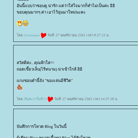
อันนี้แบบว่าชอบดู น่ารัก แต่ว่าใส่ใจมากก็ทำไม่เป็นค่ะ อิอิ
ขอบคุณมากๆ ค่า เอาไว้นุ่นมาใหม่นะคะ
ดย:
lovereason
วันที่: 27 พฤศจิกายน 2561 เวลา:9:27:12 น.
สวัสดีค่ะ...คุณฟ้าใส^^
ถอดเขี้ยวเล็บ(ไร้หนาม) น่าเข้าใกล้ อิอิ
กงชอบคำนี้จัง "ของเล่นมีชีวิต"
ดย:
สันตะวาใบข้าว
วันที่: 27 พฤศจิกายน 2561 เวลา:14:37:18 น.
บันทึกการโหวต Blog ในวันนี้
ผู้เขียน Blog หมวดเนื้อหา Blog ได้รับโหวต