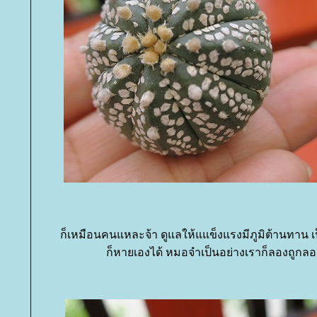
ก็เหมือนคนแหละจ้า ดูแลให้แแข็งแรงมีภูมิต้านทาน เ
ก็หายเองได้ หมอจำเป็นอย่างเราก็ลองถูกลอ