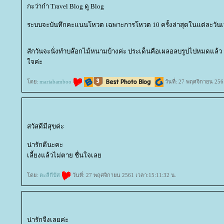
กะว่าก๋า Travel Blog ดู Blog
ระบบจะบันทึกคะแนนโหวต เฉพาะการโหวต 10 ครั้งล่าสุดในแต่ละวันเท
สักวันจะนั่งทำบล๊อกไม้หนามบ้างค่ะ ประเด็นคือเผลอลบรูปไปหมดแล้ว
จค่ะ
ดย:
mariabamboo
วันที่: 27 พฤศจิกายน 256
สวัสดีมีสุขค่ะ
น่ารักดีนะคะ
เลี้ยงแล้วไม่ตาย ชื่นใจเล
ดย:
ตะลีกีปัส
วันที่: 27 พฤศจิกายน 2561 เวลา:15:11:32 น.
น่ารักจีงเลยค่ะ