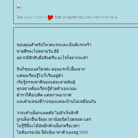
ดย:
สันตะวาใบข้าว
วันที่: 28 พฤศจิกายน 2561 เวลา:17:47:58 น.
ขอบคุณสำหรับโหวตแรกและเม้นส์แรกจร้า
หายศีรษะไปหลายวัน อิอิ
อยากมีสักสิบมือสิบตรีน อะไรก็อยากจะทำ
จินก็ชอบเอสโตรค่ะ ตอนแรกก็เลี้ยงยาก
ต่พอเรียนรู้ไป ก็เริ่มอยู่ตัว
เริ่มรู้ธรรมชาติของแต่ละสายพันธุ์
ทุกอย่างต้องเรียนรู้ด้วยตัวเองเนอะ
ตำราก็คือเบสิค แต่สภาพอากาศ
ละตำแหน่งที่วางของแต่ละบ้านไม่เหมือนกัน
ว่าจะทำบล็อกแคคตัส ไม่สำเร็จสักที
ถูกบล็อกอื่นเจียดเวลาน้อยนิดไปตลอด แฮร่
ไม่รู้ปีนี้จะได้อัพอีกสักบล็อกหรือเปล่า
ไม่ต้องรอเน้อ นี่ยังลุ้นเวลาตัวเองอยู่ 5555