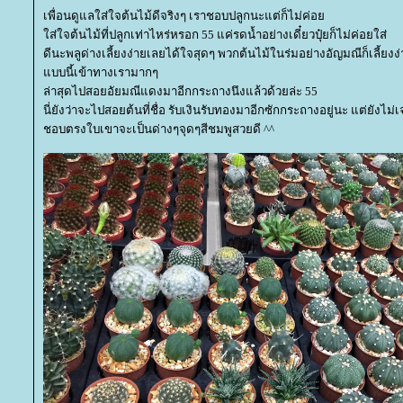
เพื่อนดูแลใส่ใจต้นไม้ดีจริงๆ เราชอบปลูกนะแต่ก็ไม่ค่อ
ส่ใจต้นไม้ที่ปลูกเท่าไหร่หรอก 55 แค่รดน้ำอย่างเดี๋ยวปุ๋ยก็ไม่ค่อยใส่
ดีนะพลูด่างเลี้ยงง่ายเลยได้ใจสุดๆ พวกต้นไม้ในร่มอย่างอัญมณีก็เลี้ยงง
บบนี้เข้าทางเรามากๆ
ล่าสุดไปสอยอัยมณีแดงมาอีกกระถางนึงแล้วด้วยล่ะ 55
นี่ยังว่าจะไปสอยต้นที่ชื่อ รับเงินรับทองมาอีกซักกระถางอยู่นะ แต่ยังไม่
ชอบตรงใบเขาจะเป็นด่างๆจุดๆสีชมพูสวยดี ^^