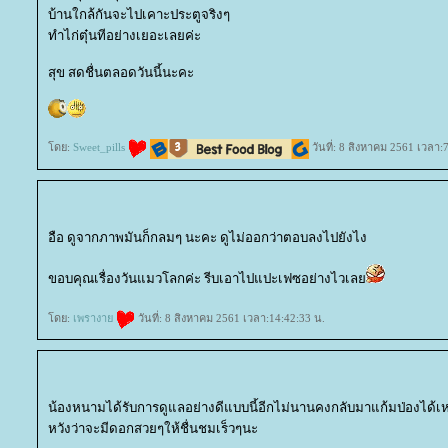
บ้านใกล้กันจะไปเคาะประตูจริงๆ
ทำไก่ตุ๋นทีอย่างเยอะเลยค่ะ
สุข สดชื่นตลอดวันนี้นะคะ
ดย:
Sweet_pills
วันที่: 8 สิงหาคม 2561 เวลา:
อือ ดูจากภาพมันก็กลมๆ นะคะ ดูไม่ออกว่าตอบลงไปยังไง
ขอบคุณเรื่องวันแมวโลกค่ะ รีบเอาไปแปะเฟซอย่างไวเล
ดย:
เพรางา
วันที่: 8 สิงหาคม 2561 เวลา:14:42:33 น.
น้องหนามได้รับการดูแลอย่างดีแบบนี้อีกไม่นานคงกลับมาแก้มป่องได้เ
หวังว่าจะมีดอกสวยๆให้ชื่นชมเร็วๆนะ