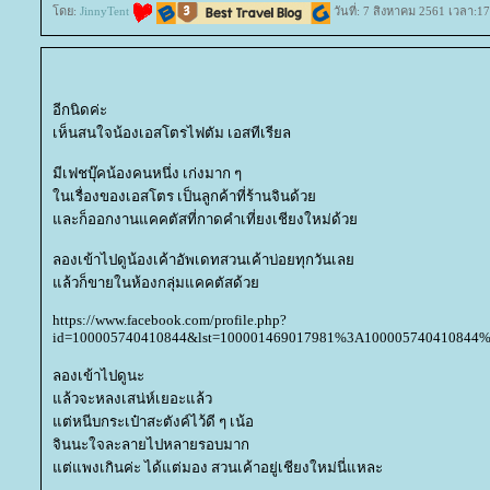
ดย:
JinnyTent
วันที่: 7 สิงหาคม 2561 เวลา:1
อีกนิดค่ะ
เห็นสนใจน้องเอสโตรไฟตัม เอสทีเรียล
มีเฟชบุ๊คน้องคนหนึ่ง เก่งมาก ๆ
นเรื่องของเอสโตร เป็นลูกค้าที่ร้านจินด้ว
ละก็ออกงานแคคตัสที่กาดคำเที่ยงเชียงใหม่ด้ว
ลองเข้าไปดูน้องเค้าอัพเดทสวนเค้าบ่อยทุกวันเล
ล้วก็ขายในห้องกลุ่มแคคตัสด้ว
https://www.facebook.com/profile.php?
id=100005740410844&lst=100001469017981%3A100005740410844
ลองเข้าไปดูนะ
ล้วจะหลงเสน่ห์เยอะแล้ว
ต่หนีบกระเป๋าสะตังค์ไว้ดี ๆ เน้อ
จินนะใจละลายไปหลายรอบมาก
ต่แพงเกินค่ะ ได้แต่มอง สวนเค้าอยู่เชียงใหม่นี่แหละ