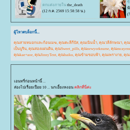
ซ
ตกแต่งภายใน
the_death
ฟ
(12 ก.ค. 2569 15:58:58 น.)
(
ผู้โหวตบล็อกนี้...
คุณสายหมอกและก้อนเมฆ
,
คุณตะลีกีปัส
,
คุณเนินน้ำ
,
คุณวลีลักษณา
,
คุณเ
เป็นบูริน
,
คุณสองแผ่นดิน
,
คุณSweet_pills
,
คุณnewyorknurse
,
คุณmcayen
คุณkae+aoe
,
คุณJinnyTent
,
คุณhaiku
,
คุณข้ามขอบฟ้า
,
คุณเพรางา
,
คุณ
เอนทรี่ก่อนหน้านี้ ...
ส่องไปเรื่อยเปื่อย 10 ... นกเอี้ยงหงอน
คลิกที่นี่ค่ะ