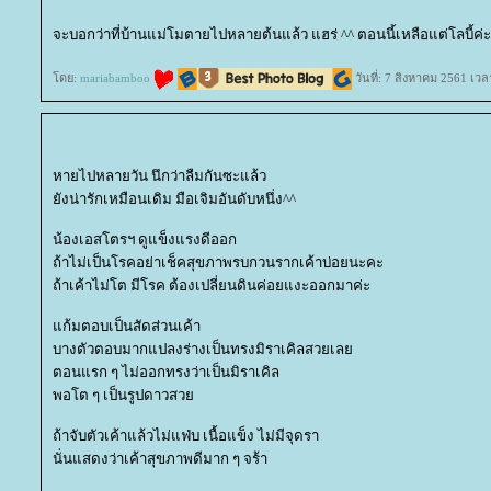
จะบอกว่าที่บ้านแม่โมตายไปหลายต้นแล้ว แฮร่ ^^ ตอนนี้เหลือแต่โลบี้ค่ะ
ดย:
mariabamboo
วันที่: 7 สิงหาคม 2561 เวล
หายไปหลายวัน นึกว่าลืมกันซะแล้ว
ังน่ารักเหมือนเดิม มือเจิมอันดับหนึ่ง^^
น้องเอสโตรฯ ดูแข็งแรงดีออก
ถ้าไม่เป็นโรคอย่าเช็คสุขภาพรบกวนรากเค้าบ่อยนะคะ
ถ้าเค้าไม่โต มีโรค ต้องเปลี่ยนดินค่อยแงะออกมาค่ะ
ก้มตอบเป็นสัดส่วนเค้า
บางตัวตอบมากแปลงร่างเป็นทรงมิราเคิลสวยเล
ตอนแรก ๆ ไม่ออกทรงว่าเป็นมิราเคิล
พอโต ๆ เป็นรูปดาวสว
ถ้าจับตัวเค้าแล้วไม่แฟ่บ เนื้อแข็ง ไม่มีจุดรา
นั่นแสดงว่าเค้าสุขภาพดีมาก ๆ จร้า