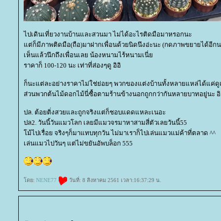
ไปเดินเที่ยวงานบ้านและสวนมา ไม่ได้อะไรติดมือมาหรอกนะ
ต่ก็มีภาพติดมือ(ถือ)มาฝากเพื่อนด้วยนิดนึงอ่ะนะ (กดภาพขยายได้อีกน
เห็นแล้วนึกถึงเพื่อนเลย น้องหนามไร้หนามเนี่
ราคาก็ 100-120 นะ เท่าที่ส่องๆดู อิอิ
ก็นะแต่ละอย่างราคาไม่ใช่ย่อยๆ พวกของแต่งบ้านทั้งหลายแหล่ได้แค่ดู
ส่วนพวกต้นไม้ดอกไม้นี่ซื้อตามร้านข้างนอกถูกกว่ากันหลายบาทอยู่นะ อิ
ปล. ต้อยติ่งสวยและถูกจริงแต่ก็ชอบแดดแหละเนอะ
ปล2. วันนี้วันแมวโลก เลยมีแมวจรมาหาสามสี่ตัวเลยวันนี้55
ม้ไปเรื่อย จริงๆก็มาแทบทุกวัน ไม่มาเราก็ไปเล่นแมวแม่ค้าที่ตลาด ^^
เล่นแมวไปวันๆ แต่ไม่ขยันอัพบล็อก 555
ดย:
NENE77
วันที่: 8 สิงหาคม 2561 เวลา:16:37:29 น.