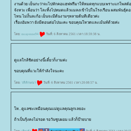
งานด้วย เย็นกะว่าจะไปหักคอแฮฟฟรีมาให้หมดทุกแบบเพราะแกโพสต์อ
จังหวะ เพื่อนว่า โละทิ้งไปหมดแล้วแมลงเข้าไปในโรงเรือน ผสมพันธุ์ดอกม
ไหน ไม่งั้นละก้อ เย็นจะมีต้นงามๆหลายต้นทีเดียวค่ะ
เรื่องอัมพวา ยังมีตอนต่อไปนะคะ ขอบคุณโหวตและเม้นท์ด้วยค่ะ
ดย:
mcayenne94
วันที่: 6 สิงหาคม 2561 เวลา:18:59:38 น.
ดูแลใกล้ชิดอย่างนี้เดี๋ยวก็งามค่ะ
ขอบคุณที่แวะให้กำลังใจนะคะ
ดย:
วลีลักษณา
วันที่: 6 สิงหาคม 2561 เวลา:20:08:57 น.
ห...ดูแลซะเหมือนคุณแม่ดูแลคุณลูกเลยอะ
ถ้าเป็นรุ้งคงไม่รอด รอวันซูบผอม แล้วก็บ๊ายบา
ดย:
เรียวรุ้ง
วันที่: 6 สิงหาคม 2561 เวลา:20:5