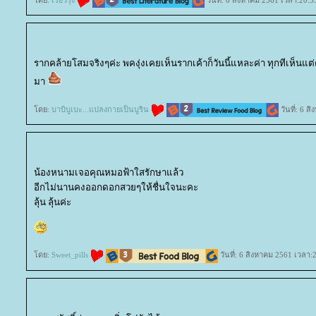
รากคล้ายโสมจริงๆค่ะ พคงุ่งเคยเห็นรากเค้าก็วันนี้แหละค่า ทุกทีเห็น
มา
ดย:
บาบิบูเบะ...แปลงกายเป็นบูริน
วันที่: 6 
น้องหนามเจอคุณหมอฟ้าใสรักษาแล้ว
อีกไม่นานคงออกดอกสวยๆให้ชื่นใจนะคะ
ลุ้น ลุ้นค่ะ
ดย:
Sweet_pills
วันที่: 6 สิงหาคม 2561 เวลา: