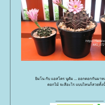
ิมโน กับ แอสโตร นูดัม ... ออกดอกกันมา
ดอกไม้ จะสีอะไร แบบไหนก็สวยทั้งนั้
-----------------------------------------