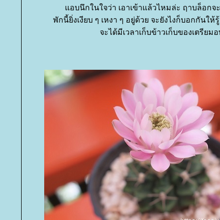
อบนึกในใจว่า เอาเข้าแล้วไหมล่ะ ฤาบล็อกจะ
พักนี้ยิ่งเงียบ ๆ เหงา ๆ อยู่ด้วย จะยังไงก็บอกกันให้
จะได้มีเวลาเก็บข้าวเก็บของเตรียม