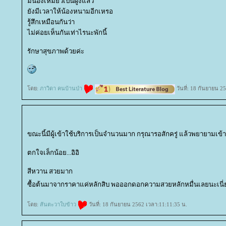
มีน้องเหมียวเป็นฝูงแล้ว
ังมีเวลาให้น้องหนามอีกเหรอ
รู้สึกเหมือนกันว่า
ไม่ค่อยเห็นกันเท่าไรนะพักนี้
รักษาสุขภาพด้วยค่ะ
ดย:
ภาวิดา คนบ้านป่า
วันที่: 18 กันยายน 2
ขณะนี้มีผู้เข้าใช้บริการเป็นจำนวนมาก กรุณารอสักครู่ แล้วพยายามเข้าใ
ตกใจเล็กน้อย...อิอิ
สีหวาน สวยมาก
ซื้อต้นมาจากราคาแค่หลักสิบ พอออกดอกความสวยหลักหมื่นเลยนะเนี่
ดย:
สันตะวาใบข้าว
วันที่: 18 กันยายน 2562 เวลา:11:11:35 น.