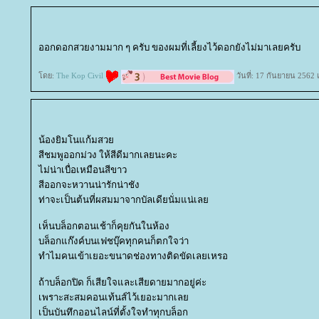
ออกดอกสวยงามมาก ๆ ครับ ของผมที่เลี้ยงไว้ดอกยังไม่มาเลยครับ
ดย:
The Kop Civil
วันที่: 17 กันยายน 2562 
น้องยิมโนแก้มสว
สีชมพูออกม่วง ให้สีดีมากเลยนะคะ
ไม่น่าเบื่อเหมือนสีขาว
สีออกจะหวานน่ารักน่าชัง
ท่าจะเป็นต้นที่ผสมมาจากบัลเดียนั่มแน่เล
เห็นบล็อกตอนเช้าก็คุยกันในห้อง
บล็อกแก๊งค์บนเฟชบุ๊คทุกคนก็ตกใจว่า
ทำไมคนเข้าเยอะขนาดช่องทางติดขัดเลยเหรอ
ถ้าบล็อกปิด ก็เสียใจและเสียดายมากอยู่ค่ะ
เพราะสะสมคอนเท้นส์ไว้เยอะมากเล
เป็นบันทึกออนไลน์ที่ตั้งใจทำทุกบล็อก