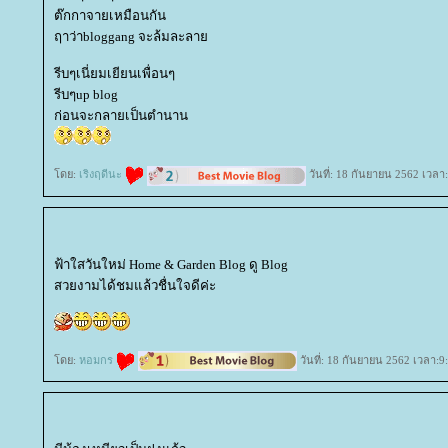
ต๊กกาจายเหมือนกัน
ฤาว่าbloggang จะล้มละลา
รีบๆเนี่ยมเยียนเพื่อนๆ
รีบๆup blog
ก่อนจะกลายเป็นตำนาน
ดย:
เริงฤดีนะ
วันที่: 18 กันยายน 2562 เวลา
ฟ้าใสวันใหม่ Home & Garden Blog ดู Blog
สวยงามได้ชมแล้วชื่นใจดีค่ะ
ดย:
หอมกร
วันที่: 18 กันยายน 2562 เวลา:9