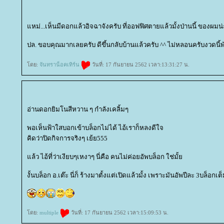
หม่...เห็นมีดอกแล้วอิจฉาจังครับ ที่ออฟฟิศตายแล้วมั้งป่านนี้ ของผมน
ปล. ขอบคุณมากเลยครับ ดีขึ้นกลับบ้านแล้วครับ ^^ ไม่หลอนครับงวดนี้พ
ดย:
จันทราน็อคเทิร์น
วันที่: 17 กันยายน 2562 เวลา:13:31:27 น.
อ่านดอกยิมโนสีหวาน ๆ กำลังเคลิ้มๆ
พอเห็นฟ้าใสบอกเข้าบล็อกไม่ได้ ไอ้เราก็หลงดีใจ
คิดว่าปิดกิจการจริงๆ เย้ย555
ล้ว ไอ้ที่ว่าเงียบๆเหงาๆ นี่คือ คนไม่ค่อยอัพบล็อก ใช่มั้
งั้นบล็อก อ.เต๊ะ นี่ก็ ร้างมาตั้งแต่เปิดแล้วมั้ง เพราะมันอัพปีละ 3บล็อกเต็ม
ดย:
multiple
วันที่: 17 กันยายน 2562 เวลา:15:09:53 น.