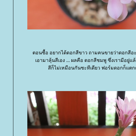
ตอนซื้อ อยากได้ดอกสีขาว ถามคนขายว่าดอกสีอะไ
เอามาลุ้นสีเอง ... ผลคือ ดอกสีชมพู ซึ่งเรามีอยู่แล
สีก็ไม่เหมือนกันซะทีเดียว ฟอร์มดอกก็แตก