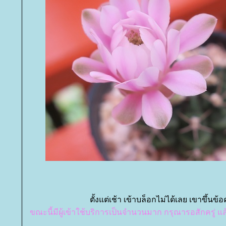
ตั้งแต่เช้า เข้าบล็อกไม่ได้เลย เขาขึ้นข้
ขณะนี้มีผู้เข้าใช้บริการเป็นจำนวนมาก กรุณารอสักครู่ แล