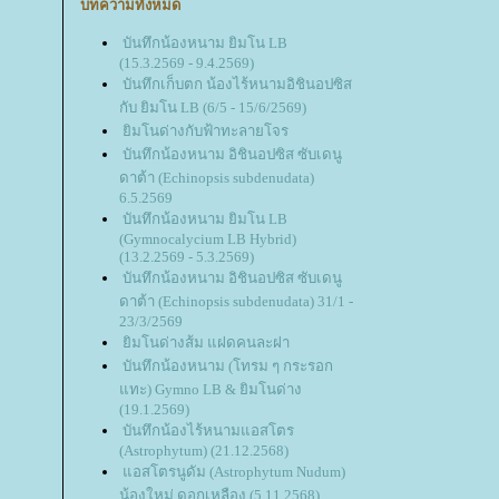
บทความทั้งหมด
บันทึกน้องหนาม ยิมโน LB
(15.3.2569 - 9.4.2569)
บันทึกเก็บตก น้องไร้หนามอิชินอปซิส
กับ ยิมโน LB (6/5 - 15/6/2569)
ิมโนด่างกับฟ้าทะลายโจร
บันทึกน้องหนาม อิชินอปซิส ซับเดนู
ดาต้า (Echinopsis subdenudata)
6.5.2569
บันทึกน้องหนาม ยิมโน LB
(Gymnocalycium LB Hybrid)
(13.2.2569 - 5.3.2569)
บันทึกน้องหนาม อิชินอปซิส ซับเดนู
ดาต้า (Echinopsis subdenudata) 31/1 -
23/3/2569
ิมโนด่างส้ม แฝดคนละฝา
บันทึกน้องหนาม (โทรม ๆ กระรอก
ทะ) Gymno LB & ยิมโนด่าง
(19.1.2569)
บันทึกน้องไร้หนามแอสโตร
(Astrophytum) (21.12.2568)
อสโตรนูดัม (Astrophytum Nudum)
น้องใหม่ ดอกเหลือง (5.11.2568)