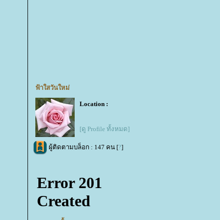
ฟ้าใสวันใหม่
Location :
[ดู Profile ทั้งหมด]
ผู้ติดตามบล็อก : 147 คน [
?
]