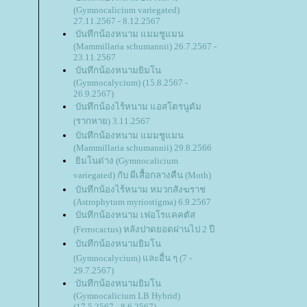
(Gymnocalicium variegated)
27.11.2567 - 8.12.2567
บันทึกน้องหนาม แมมชูแมน
(Mammillaria schumannii) 26.7.2567 -
23.11.2567
บันทึกน้องหนามยิมโน
(Gymnocalycium) (15.8.2567 -
26.9.2567)
บันทึกน้องไร้หนาม แอสโตรนูดัม
(รากหาย) 3.11.2567
บันทึกน้องหนาม แมมชูแมน
(Mammillaria schumannii) 29.8.2566
ิมโนด่าง (Gymnocalicium
variegated) กับ ผีเสื้อกลางคืน (Moth)
บันทึกน้องไร้หนาม หมวกสังฆราช
(Astrophytum myriostigma) 6.9.2567
บันทึกน้องหนาม เฟอโรแคคตัส
(Ferrocactus) หลังปาดยอดผ่านไป 2 ปี
บันทึกน้องหนามยิมโน
(Gymnocalycium) และอื่น ๆ (7 -
29.7.2567)
บันทึกน้องหนามยิมโน
(Gymnocalicium LB Hybrid)
(17.5.2567 - 8.6.2567)