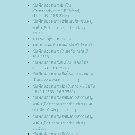
บันทึกน้องหนามยิมโน
(Gymnocalycium LB Hybrid)
(1.9.2568 - 18.9.2568)
บันทึกน้องหนาม อิชินอปซิส ซับเดนู
ดาต้า (Echinopsis subdenudata)
3.9.2568
กระรอก ผู้ร้ายหางขาว
เสน่หาแคคตัส หมดไฟแต่ไม่หมดใจ
บันทึกน้องหนามในสังกัด ณ วันที่
30.6.2568
บันทึกน้องหนามยิมโน - แอสโตร
(9.5.2568 - 18.6.2568)
บันทึกน้องหนาม ยิมโนด่างและผอง
เพื่อน (22.4.2568 - 6.5.2568)
บันทึกน้องหนาม ยิมโนด่าง VS ยิมโน
LB (2.1.2568 - 26.3.2568)
บันทึกน้องหนาม อิชินอปซิส ซับเดนู
ดาต้า (Echinopsis subdenudata) ดอก
บานอีกแล้วจ้า (15.5.2568)
บันทึกน้องหนาม อิชินอปซิส ซับเดนู
ดาต้า (Echinopsis subdenudata)
5.5.2568
บันทึกน้องหนาม ยิมโนด่าง