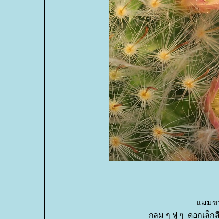
มมขนแ
กลม ๆ ฟู ๆ ดอกเล็กสี