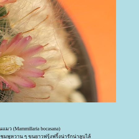
มว (Mammillaria bocasana)
ชมพูหวาน ๆ ขนยาวฟรุ้งฟริ้งน่ารักน่าลูบไล้