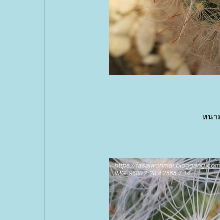
หนามน