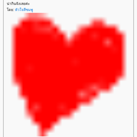
น่ากินจังเลยค่ะ
ดย:
หัวใจสีชมพู