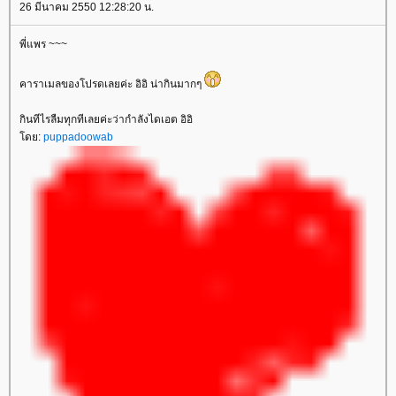
26 มีนาคม 2550 12:28:20 น.
พี่แพร ~~~
คาราเมลของโปรดเลยค่ะ อิอิ น่ากินมากๆ
กินทีไรลืมทุกทีเลยค่ะว่ากำลังไดเอต อิอิ
ดย:
puppadoowab