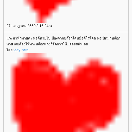
27 กรกฎาคม 2550 3:16:24 น.
วะมาทักทายค่ะ พอดีหายไปเนื่องจากบล๊อกโดนมือดีใส่โคด พอเปิดมาบล๊อก
หาย เลยต้องให้ทางบล๊อกแกงส์จัดการให้...จ๋อยสนิทเล
ดย:
aey_tara