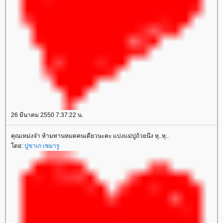
26 มีนาคม 2550 7:37:22 น.
คุณเหม่งจ๋า ห้ามทานหมดคนเดียวนะคะ แบ่งแม่ปูถ้วยนึง หุ..หุ..
ดย:
ปูขาเก เซมารู