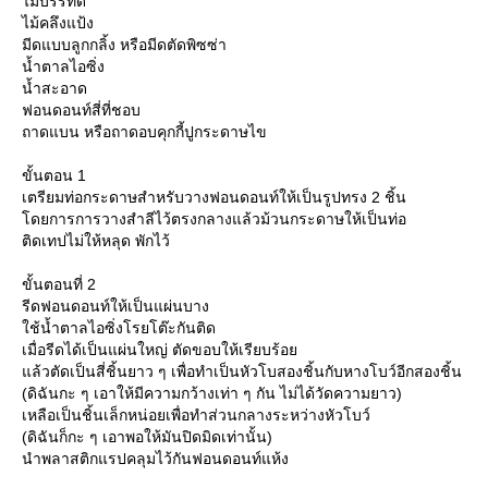
ไม้บรรทัด
ไม้คลึงแป้ง
มีดแบบลูกกลิ้ง หรือมีดตัดพิซซ่า
น้ำตาลไอซิ่ง
น้ำสะอาด
ฟอนดอนท์สี่ที่ชอบ
ถาดแบน หรือถาดอบคุกกี้ปูกระดาษไข
ขั้นตอน 1
เตรียมท่อกระดาษสำหรับวางฟอนดอนท์ให้เป็นรูปทรง 2 ชิ้น
ดยการการวางสำลีไว้ตรงกลางแล้วม้วนกระดาษให้เป็นท่อ
ติดเทปไม่ให้หลุด พักไว้
ขั้นตอนที่ 2
รีดฟอนดอนท์ให้เป็นแผ่นบาง
ช้น้ำตาลไอซิ่งโรยโต๊ะกันติด
เมื่อรีดได้เป็นแผ่นใหญ่ ตัดขอบให้เรียบร้อ
ล้วตัดเป็นสี่ชิ้นยาว ๆ เพื่อทำเป็นหัวโบสองชิ้นกับหางโบว์อีกสองชิ้น
(ดิฉันกะ ๆ เอาให้มีความกว้างเท่า ๆ กัน ไม่ได้วัดความยาว)
เหลือเป็นชิ้นเล็กหน่อยเพื่อทำส่วนกลางระหว่างหัวโบว์
(ดิฉันก็กะ ๆ เอาพอให้มันปิดมิดเท่านั้น)
นำพลาสติกแรปคลุมไว้กันฟอนดอนท์แห้ง