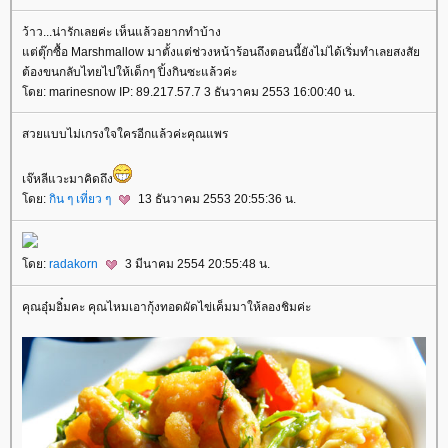
ว้าว...น่ารักเลยค่ะ เห็นแล้วอยากทำบ้าง
ต่ตุ๊กซื้อ Marshmallow มาตั้งแต่ช่วงหน้าร้อนถึงตอนนี้ยังไม่ได้เริ่มทำเลยสงสั
ต้องขนกลับไทยไปให้เด็กๆ ปิ้งกินซะแล้วค่ะ
ดย: marinesnow IP: 89.217.57.7 3 ธันวาคม 2553 16:00:40 น.
สวยแบบไม่เกรงใจใครอีกแล้วค่ะคุณแพร
เจ๊หลีแวะมาคิดถึง
ดย:
กิน ๆ เที่ยว ๆ
13 ธันวาคม 2553 20:55:36 น.
ดย:
radakorn
3 มีนาคม 2554 20:55:48 น.
คุณอุ๋มอิ๋มคะ คุณไหมเอากุ้งทอดผัดไข่เค็มมาให้ลองชิมค่ะ