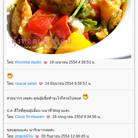
ดย:
Khunmai studio
19 เมษายน 2554 4:36:53 น.
ดย:
ceacar salad
14 มิถุนายน 2554 6:56:57 น.
สวยมากๆ เลยค่ะ คุณอุ๋มอิ๋มทำอะไรก็สวยไปหมด
ป.ล. ดีใจที่คุณอุ๋มอิ๋มแวะมาที่ blog นะคะ
ดย:
Close To Heaven
24 กรกฎาคม 2554 9:34:56 น.
ขอบคุณนะคะ น่ารักมากเลยค่ะ
.
.
.
.
.
.
.
.
.
.
.
.
.
.
.
.
.
.
.
.
.
.
.
.
.
.
.
.
.
.
.
ดย:
jingjokDoy
30 กันยายน 2554 12:46:45 น.