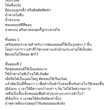
ไม้บรรทัด
ไม้คลึงแป้ง
มีดแบบลูกกลิ้ง หรือมีดตัดพิซซ่า
น้ำตาลไอซิ่ง
น้ำสะอาด
ฟอนดอนท์สี่ที่ชอบ
ถาดแบน หรือถาดอบคุกกี้ปูกระดาษไข
ขั้นตอน 1
เตรียมท่อกระดาษสำหรับวางฟอนดอนท์ให้เป็นรูปทรง 2 ชิ้น
ดยการการวางสำลีไว้ตรงกลางแล้วม้วนกระดาษให้เป็นท่อ
ติดเทปไม่ให้หลุด พักไว้
ขั้นตอนที่ 2
รีดฟอนดอนท์ให้เป็นแผ่นบาง
ช้น้ำตาลไอซิ่งโรยโต๊ะกันติด
เมื่อรีดได้เป็นแผ่นใหญ่ ตัดขอบให้เรียบร้อ
ล้วตัดเป็นสี่ชิ้นยาว ๆ เพื่อทำเป็นหัวโบสองชิ้นกับหางโบว์อีกสองชิ้น
(ดิฉันกะ ๆ เอาให้มีความกว้างเท่า ๆ กัน ไม่ได้วัดความยาว)
เหลือเป็นชิ้นเล็กหน่อยเพื่อทำส่วนกลางระหว่างหัวโบว์
(ดิฉันก็กะ ๆ เอาพอให้มันปิดมิดเท่านั้น)
นำพลาสติกแรปคลุมไว้กันฟอนดอนท์แห้ง