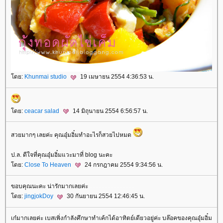
ดย:
Khunmai studio
19 เมษายน 2554 4:36:53 น.
ดย:
ceacar salad
14 มิถุนายน 2554 6:56:57 น.
สวยมากๆ เลยค่ะ คุณอุ๋มอิ๋มทำอะไรก็สวยไปหมด
ป.ล. ดีใจที่คุณอุ๋มอิ๋มแวะมาที่ blog นะคะ
ดย:
Close To Heaven
24 กรกฎาคม 2554 9:34:56 น.
ขอบคุณนะคะ น่ารักมากเลยค่ะ
.
.
.
.
.
.
.
.
.
.
.
.
.
.
.
.
.
.
.
.
.
.
.
.
.
.
.
.
.
.
.
ดย:
jingjokDoy
30 กันยายน 2554 12:46:45 น.
เก๋มากเลยค่ะ เบสเพิ่งกำลังศึกษาทำเค้กได้อาทิตย์เดียวอยู่ค่ะ บล๊อคของคุณอุ๋มอิ๋ม