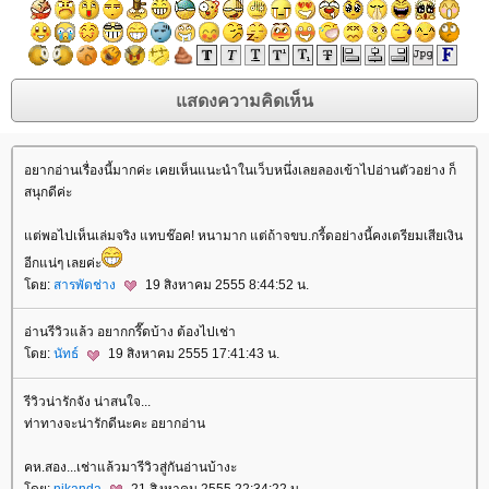
อยากอ่านเรื่องนี้มากค่ะ เคยเห็นแนะนำในเว็บหนึ่งเลยลองเข้าไปอ่านตัวอย่าง ก็
สนุกดีค่ะ
ต่พอไปเห็นเล่มจริง แทบช๊อค! หนามาก แต่ถ้าจขบ.กรี้ดอย่างนี้คงเตรียมเสียเงิน
อีกแน่ๆ เลยค่ะ
ดย:
สารพัดช่าง
19 สิงหาคม 2555 8:44:52 น.
อ่านรีวิวแล้ว อยากกรี๊ดบ้าง ต้องไปเช่า
ดย:
นัทธ์
19 สิงหาคม 2555 17:41:43 น.
รีวิวน่ารักจัง น่าสนใจ...
ท่าทางจะน่ารักดีนะคะ อยากอ่าน
คห.สอง...เช่าแล้วมารีวิวสู่กันอ่านบ้างะ
ดย:
nikanda
21 สิงหาคม 2555 22:34:22 น.