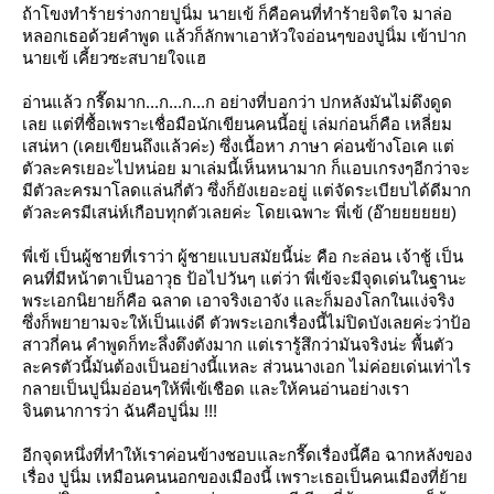
ถ้าโขงทำร้ายร่างกายปูนิ่ม นายเข้ ก็คือคนที่ทำร้ายจิตใจ มาล่อ
หลอกเธอด้วยคำพูด แล้วก็ลักพาเอาหัวใจอ่อนๆของปูนิ่ม เข้าปาก
นายเข้ เคี้ยวซะสบายใจแฮ
อ่านแล้ว กรี๊ดมาก...ก...ก...ก อย่างที่บอกว่า ปกหลังมันไม่ดึงดูด
เลย แต่ที่ซื้อเพราะเชื่อมือนักเขียนคนนี้อยู่ เล่มก่อนก็คือ เหลี่ยม
เสน่หา (เคยเขียนถึงแล้วค่ะ) ซึ่งเนื้อหา ภาษา ค่อนข้างโอเค แต่
ตัวละครเยอะไปหน่อย มาเล่มนี้เห็นหนามาก ก็แอบเกรงๆอีกว่าจะ
มีตัวละครมาโลดแล่นกี่ตัว ซึ่งก็ยังเยอะอยู่ แต่จัดระเบียบได้ดีมาก
ตัวละครมีเสน่ห์เกือบทุกตัวเลยค่ะ โดยเฉพาะ พี่เข้ (อ๊ายยยยยย)
พี่เข้ เป็นผู้ชายที่เราว่า ผู้ชายแบบสมัยนี้น่ะ คือ กะล่อน เจ้าชู้ เป็น
คนที่มีหน้าตาเป็นอาวุธ ป้อไปวันๆ แต่ว่า พี่เข้จะมีจุดเด่นในฐานะ
พระเอกนิยายก็คือ ฉลาด เอาจริงเอาจัง และก็มองโลกในแง่จริง
ซึ่งก็พยายามจะให้เป็นแง่ดี ตัวพระเอกเรื่องนี้ไม่ปิดบังเลยค่ะว่าป้อ
สาวกี่คน คำพูดก็ทะลึ่งตึงตังมาก แต่เรารู้สึกว่ามันจริงน่ะ พื้นตัว
ละครตัวนี้มันต้องเป็นอย่างนี้แหละ ส่วนนางเอก ไม่ค่อยเด่นเท่าไร
กลายเป็นปูนิ่มอ่อนๆให้พี่เข้เชือด และให้คนอ่านอย่างเรา
จินตนาการว่า ฉันคือปูนิ่ม !!!
อีกจุดหนึ่งที่ทำให้เราค่อนข้างชอบและกรี๊ดเรื่องนี้คือ ฉากหลังของ
เรื่อง ปูนิ่ม เหมือนคนนอกของเมืองนี้ เพราะเธอเป็นคนเมืองที่ย้า