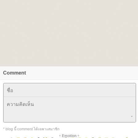
Comment
* blog นี้ comment ได้เฉพาะสมาชิก
+
Emotion
+