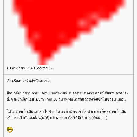
) 8 กันยายน 2549 5:22:59 น.
เป็นเรื่องของจิตสำนึกอ่ะเนอะ
้อนกลับมาถามตัวผม ตอนแรกถ้าผมเห็นบอกตามตรงว่า ตามนิสัยส่วนตัวคงจะ
อึ้งๆ ชะงักเล็กน้อยไปประมาณ 10 วินาที พอได้สติแล้วคงวิ่งเข้าไปช่วยแน่นอน
ไม่ได้ช่วยเก็บเงินนะ เข้าไปช่วยอุ้ม แต่ถ้ามีคนเข้าไปช่วยแล้ว ก็คงช่วยเก็บเงิน
เข้ากระเป๋าตัวเองก่อน(เอ๊ะ!) แล้วค่อยเอาไปให้พี่เค้าต่อ (อ๋ออออ...)