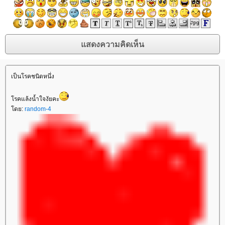
เป็นโรคชนิดหนึ่ง
รคแล้งน้ำใจงัยคะ
ดย:
random-4