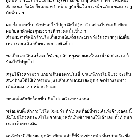
ผู้คนหยุดยืนมองกันนิ่ง ผมกับลูกค้าวิ่งออกไปดู เห็นชายพิการคนหนึ่ง
ลักษะณะ กึ่งนั่ง กึ่งนอน คว่ำหน้าอยู่กับพื้นในท่าเหมือนกับนอนแปะอยู่
กับพื้นเล
ผมเห็นแบบนั้นแล้วทำอะไรไม่ถูก คือไม่รู้จะเริ่มอย่างไรก่อนดี เพื่อน
ผมกับลูกค้าค่อยๆพยุงชายพิการคนนั้นขึ้นมา
ส่วนผมกับพี่หน้าร้านรีบเก็บเศษเงินซึ่งเยอะมาก ที่เรียงรายอยู่เต็มพื้น
เพราะตอนนั้นก็กีดขวางทางเดินด้ว
พอเก็บเศษเงินเสร็จผมก็ช่วยลูกค้า พยุงชายคนนั้นมานั่งพักก่อน แกก็
ร้องไห้ไปพูดไป
สรุปได้ใจความว่า แกมาเดินขอทานในนี้ ขาแกพิการไม่มีแรง จะเดิน
สั่นๆต้องใช้ไม้เท้าช่วนพยุง แล้วแกก็เดินมาสะดุด ของที่วางริมทาง
เดินล้มลง แบบหน้าคว่ำเล
พอแกนั่งสักพักก็ลุกขึ้นเดินไปขอเงินของแกต่อ
พร้อมกับทิ้งคำถามไว้ในใจผมว่า ทำไมคนที่อยู่ที่ทางเดินที่เค้าเจอคนนี้
ล้มไม่มีใครคิดจะเข้าไปช่วยพยุงหรือเก็บข้าวของให้เค้าเลย ทั้งที่ คนก็
เยอะเต็มทางเดิน
คนที่ช่วยมีเพียงผม ลูกค้า เพื่อน แล้วก็พี่ร้านข้างหน้า ที่มาช่วยกัน ซึ่ง