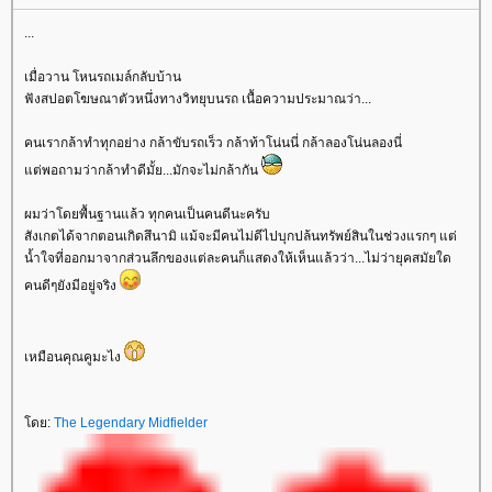
...
เมื่อวาน โหนรถเมล์กลับบ้าน
ฟังสปอตโฆษณาตัวหนึ่งทางวิทยุบนรถ เนื้อความประมาณว่า...
คนเรากล้าทำทุกอย่าง กล้าขับรถเร็ว กล้าท้าโน่นนี่ กล้าลองโน่นลองนี่
ต่พอถามว่ากล้าทำดีมั้ย...มักจะไม่กล้ากัน
ผมว่าโดยพื้นฐานแล้ว ทุกคนเป็นคนดีนะครับ
สังเกตได้จากตอนเกิดสึนามิ แม้จะมีคนไม่ดีไปบุกปล้นทรัพย์สินในช่วงแรกๆ แต่
น้ำใจที่ออกมาจากส่วนลึกของแต่ละคนก็แสดงให้เห็นแล้วว่า...ไม่ว่ายุคสมัยใด
คนดีๆยังมีอยู่จริง
เหมือนคุณคูมะไง
ดย:
The Legendary Midfielder