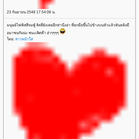
23 กันยายน 2548 17:54:06 น.
มนุษย์ไฟฟ้สสีจมพู้ ลิลลี่ยังเคยอีกท่านึงอ่า ที่ยกมือขึ้นไปข้างบนหัวแล้วหันหล้งมื
อมาชนกันน่ะ ชนะเลิศค๊า ฮ่าๆๆๆๆ
ดย:
สาวหน้าใส