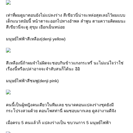
เท่าที่ผมดูมาตอนยังไม่แปลงร่าง สีเขียวนี่น่าจะหล่อสุดเลยไว้ผมแบบ
เด็กแนวสมัยนี้ หน้าตาจะออกไปทางอำพล ลำพูน ตามความคิดผมนะ
สีเขียวนี่จะดู สุขุม เยือกเย็นหน่อ
มนุษย์ไฟฟ้าสีเหลือง(denji yellow)
สีเหลืองนี่ถ้าผมจำไม่ผิดจะชอบกินข้าวแกงกระหรี่ นะไม่แน่ใจว่าใช่
เรื่องนี้หรือเปล่าอาจจะจำสับสนก็ได้นะ อิอิ
มนุษย์ไฟฟ้าสีชมพู(denji pink)
คนนี้เป็นผู้หญิงคนเดียวในทีมเลย ขนาดตอนแปลงร่างชุดยังมี
กระโปรงสวมด้วย ตอนโพสท่านี่ ผมชอบมากเลย ดูสง่างามดีจัง
เมื่อครบ 5 คนแล้วก็ แปลงร่างเป็น ขบวนการ 5 มนุษย์ไฟฟ้า