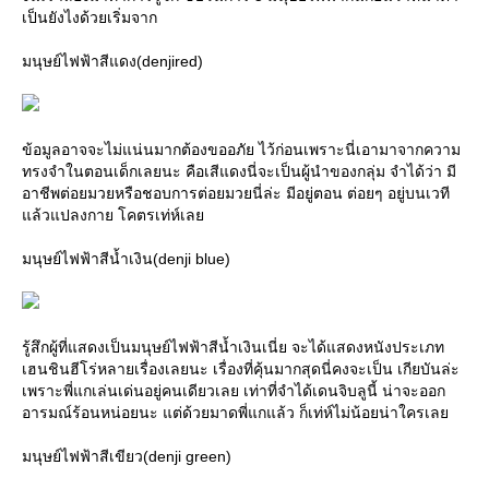
เป็นยังไงด้วยเริ่มจาก
มนุษย์ไฟฟ้าสีแดง(denjired)
ข้อมูลอาจจะไม่แน่นมากต้องขออภัย ไว้ก่อนเพราะนี่เอามาจากความ
ทรงจำในตอนเด็กเลยนะ คือเสีแดงนี่จะเป็นผู้นำของกลุ่ม จำได้ว่า มี
อาชีพต่อยมวยหรือชอบการต่อยมวยนี่ล่ะ มีอยู่ตอน ต่อยๆ อยู่บนเวที
ล้วแปลงกาย โคตรเท่ห์เล
มนุษย์ไฟฟ้าสีน้ำเงิน(denji blue)
รู้สึกผู้ที่แสดงเป็นมนุษย์ไฟฟ้าสีน้ำเงินเนี่ย จะได้แสดงหนังประเภท
เฮนชินฮีโร่หลายเรื่องเลยนะ เรื่องที่คุ้นมากสุดนี่คงจะเป็น เกียบันล่ะ
เพราะพี่แกเล่นเด่นอยู่คนเดียวเลย เท่าที่จำได้เดนจิบลูนี้ น่าจะออก
อารมณ์ร้อนหน่อยนะ แต่ด้วยมาดพี่แกแล้ว ก็เท่ห์ไม่น้อยน่าใครเล
มนุษย์ไฟฟ้าสีเขียว(denji green)