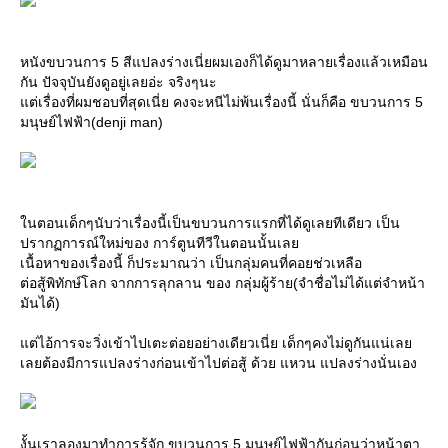
หนังขบวนการ 5 สีแปลงร่างเนี่ยผมเองก็ได้ดูมาหลายเรื่องแล้วเหมือน
กัน ปัจจุบันยังดูอยู่เลยอ่ะ จริงๆนะ
ต่เรื่องที่ผมชอบที่สุดเนี่ย คงจะหนีไม่พ้นเรื่องนี้ นั่นก็คือ ขบวนการ 5
มนุษย์ไฟฟ้า(denji man)
นตอนเด็กๆนับว่าเรื่องนี้เป็นขบวนการแรกที่ได้ดูเลยทีเดียว เป็น
ปรากฏการณ์ใหม่ของ การ์ตูนทีวีในตอนนั้นเล
เนื้อหาของเรื่องนี้ ก็ประมาณว่า เป็นกลุ่มคนที่คอยช่วเหลือ
ต่อสู้พิทักษ์โลก จากการลุกลาน ของ กลุ่มผู้ร้าย(จำชื่อไม่ได้แต่จำหน้า
มันได้)
ต่ไอ้การจะวิ่งเข้าไปเตะต่อยอย่างเดียวเนี่ย เด็กๆคงไม่ดูกันแน่เล
เลยต้องมีการแปลงร่างก่อนเข้าไปต่อสู้ ด้วย แหวน แปลงร่างนั่นเอง
งั้นเราลองมาทำการรู้จัก ขบวนการ 5 มนุษย์ไฟฟ้ากันก่อนว่าหน้าตา