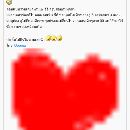
ตอบแบบรวมเลยละกันนะ อิอิ สรุปชอบกันทุกคน
มะวานเสาร์พอดีไปคลองถมเห็น ซีดี 5 มนุษย์ไฟฟ้าขายอยู่ ก็เลยสอยมา 3 แผ่น
มาดูก่อง ดูไปก็ตลกดีหลายๆอย่างจะเปลี่ยนไปจากตอนเด็กๆมาก อิอิ แต่ก็ยังคงไว้
ซึ่งความชอบเหมือนเดิม
ปล.อิ๋มไปกินไม่ชวนเลยน๊า
ดย:
Qooma