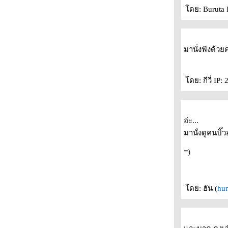
อาทิตย์ที่ผ่านมาทำอะไรกันบ้าง
ดย: Buruta I
บล๊อคนี้ว่าด้วยเรื่อง.. การตื่นแต่เช้า.. เช้า
อุปกรณ์ไม่ได้มาตรฐาน กับ การบริการสุดห่ว
Pass The Love Forword
มานั่งฟังด้วย
ตะล็อก ต๊อกแต๊ก..
**เฉพาะกิจ** ขอกำลังใจหน่อยครับ
ไร้เรื่องราว.. แต่อยากอัพบล๊อง
ดย: กีวี่ IP:
มิตติ้งเล็กๆ.. บนโลกใบนี้
เรื่องซา.. หยองของอาทิตย์
หะ แหะ ไม่มีอะไรจะเขียน
อ่ะ...
ของเล่นของฉัน.. ตอน อาราเล่ มาแว้ว
มานั่งดูคนบิ๊ว
รวมเรื่องของตัวผม.. ที่เกิดขึ้นในโรงหนัง
ว่าด้วยเรื่อง ของส้มโอ ในวันปีใหม่
=)
ขอขอบคุณ
ฉันขอโทษ
พาไปดูรูปแฟนป๋ม สมัย.. มอ.ต้น
ดย: ฮัน (
hu
เด๋อ.. นางเด่อ
... คนเดียว
ฟันผุ 2 ซี่ กะ สมัยนี้เลี้ยงลูกกันยัง