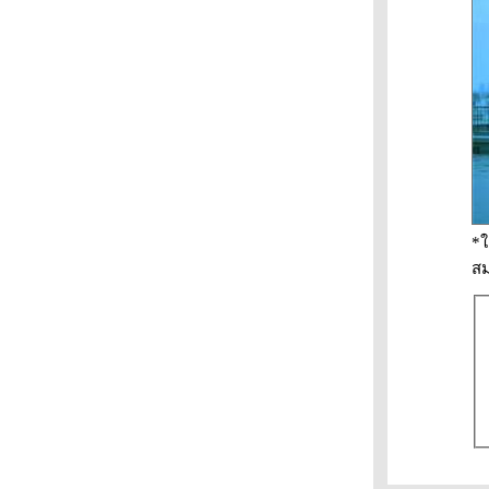
*ใ
สม