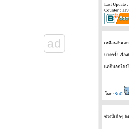
ผ่านพ้นไปแล้ว กับ มิตติ้ง 10 ปีพันทิพ
Last Update 
ขอพระองค์ทรงพระเจริญ
Counter : 11
เรื่องเล่า.. อาทิตย์นี้
ความทุกข์ น้อยนิด มหาศาล..
ความสุข.. เล็ก ๆ
ผ่าน..
ad
เหมือนกันเล
ขอให้แสงสว่างนี้.. จงอยู่คู่พวกนายทุกคน
~A little Big Meeting Retro
pantipmember.com~
บางครั้ง เรื่อ
ทำอะไร.. ไม่ถูก
ต่ก็บอกใครไ
อัพบล๊อง.. ตอนฝนตก
รักเธอทั้งหมดของหัวใจ
ฟุตบอลโลก
.
ว่าด้วยเรื่องความเจ้าชู้
ดย:
รักดี
รู้สึกบ้างไหม.. ว่าความสุข มักอยู่กับเราได้ไม่
นาน
ความเป็นเด็กในหัวใจ.. ที่จะอยู่กับฉันตลอดไป
ช่วงนี้เบื่อๆ จ
วันที่ฉันไม่มีเน็ต
Dry your tears with Love