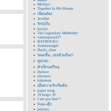
ukako
Michiyo
Together In 80s Dream
เนียนอ๋อง
JewNid
รักบังใบ
keyzer
The Legendary Midfielder
varissaporn327
BAYROCKU
Arabianangel
Hachi_chan
ขนมชั้น...เธอห้ามกิน!!!
ทูน่าค่ะ
ตัวเล็กแต่กินจุ
Deliver
ohvenus
kakaman
เมื่อความรักเริ่มต้น
paper wing
:D keigo :D
I am just fine^^
Duke-ดุ๊ก
prncess