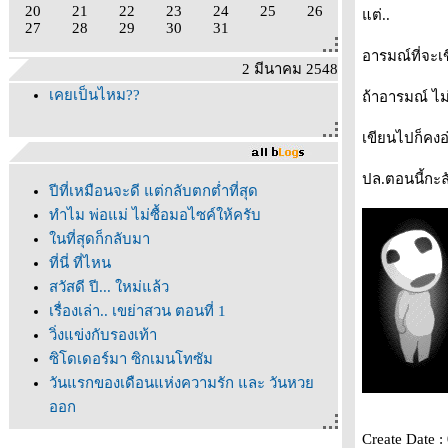
20
21
22
23
24
25
26
ต่..
27
28
29
30
31
อารมณ์ที่จะเ
2 มีนาคม 2548
เคยเป็นไหม??
ถ้าอารมณ์ ไม่
เขียนไปก็คงอ่
ปล.ตอนนี้กะล
ปีที่เหมือนจะดี แต่กลับตกต่ำที่สุด
ทำไม พ่อแม่ ไม่ซื้อมอไซค์ให้ครับ
นที่สุดก็กลับมา
ที่นี่ ที่ไหน
สวัสดี ปี... ใหม่แล้ว
เรื่องเล่า.. เขย่าสวน ตอนที่ 1
วิ่งแข่งกับรองเท้า
ซิโดเดอร์มา ซิกเมนโทซัม
วันแรกของเดือนแห่งความรัก และ วันหว
ออก
365 วันเก่า.. กำลังจะผ่านไป
Create Date 