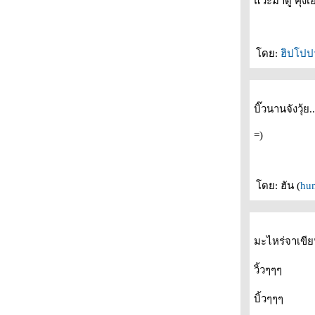
วะมาดู คุงเอ๋ 
กว่าจะเสร็จ
November's Chopin
เครียด เครียด เครียด
ดย:
ฮิปโปปา
ครั้งแรก กะ Goldclass ^ ^
อากาศมันหนาว
.....
..บีวิทยู กับ ฤดูที่ฉันเหงา..
บิ๊วนานจังวุ้ย..
++วันนี้ไปตลาดโรงเกลือมา++
เย้! เย้! พ่อขายของได้แล้ว
=)
ณ ปั๊มน้ำมันแห่งหนึ่ง
Heaven 's VDO store
เสื้อมือสอง
ดย: ฮัน (
hu
ห้าสี.. ที่รัก
ทาคูมิ อายิ
Shinning Boy & Littel Randy
มะไหร่จาเขีย
.....ฝนตก.....
ดื่มน้ำดำแล้วนำกระบี่มานี่นะเจ้าแหยม
วิ้วๆๆๆ
อย..ย หนังน่าดูทั้งนั้นเล
เหตุเกิดที่.. สวนจตุจักร
บิ้วๆๆๆ
++รักเธอทั้งหมดของหัวใจ++