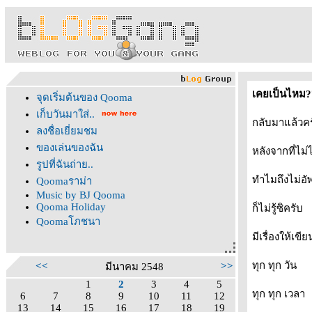
เคยเป็นไหม?
จุดเริ่มต้นของ Qooma
เก็บวันมาใส่..
กลับมาแล้วคร
ลงชื่อเยี่ยมชม
ของเล่นของฉัน
หลังจากที่ไม
รูปที่ฉันถ่าย..
ทำไมถึงไม่อั
Qoomaราม่า
Music by BJ Qooma
Qooma Holiday
ก็ไม่รู้ซิครับ
Qoomaโภชนา
มีเรื่องให้เข
ทุก ทุก วัน
<<
>>
มีนาคม 2548
1
2
3
4
5
ทุก ทุก เวลา
6
7
8
9
10
11
12
13
14
15
16
17
18
19