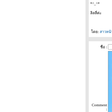
*^_^*
หมู่บ้านของเล่น
บรรยากาศ.. โคตรเหงาเล
ลิลลี่ค่ะ
บังเอิญ 1 ใน 100 (ในโรงภาพยนต์เท่านั้น)
Electric Shadows
The same life
มะวานไปอีสานมา
ดย:
สาวหน้
หมีมันคงเซ็ง
เคยเป็นไหม??
ชื่อ :
ห้เธอนะ^_^ ถ้าเธอผ่านมาอ่าน
หมามอง.. คาราโอเกะ
เรื่องรักจากร้านก๊วยเตี๋ยว
ไอติมเขย่า
ตำนานรักหาดป่าตอง
Comment
: