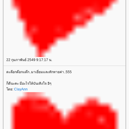
22 กุมภาพันธ์ 2549 9:17:17 น.
ตะล๊อกต๊อกแต๊ก..มาเยี่ยมและทักทายค่า..555
ก็ดีนะคะ มีอะไรให้บันเทิงใจ อิๆ
ดย:
ClayAnn