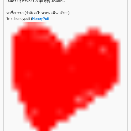
เล่นด้วย ๆ ท่าทางจะหนุก หุๆๆ เอาเลยนะ
มาซื้อยาชา (กำลังจะไปหาหมอฟัน กร๊ากก)
ดย: honeypuii (
HoneyPuii