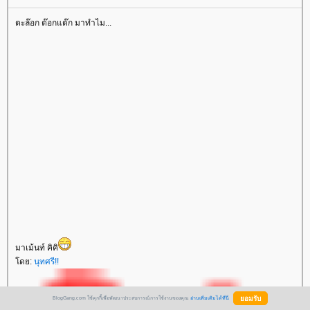
ตะล๊อก ต๊อกแต๊ก มาทำไม...
มาเม้นท์ คิคิ
ดย:
นุทศรี!!
BlogGang.com ใช้คุกกี้เพื่อพัฒนาประสบการณ์การใช้งานของคุณ
อ่านเพิ่มเติมได้ที่นี่