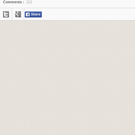
Comments :
112