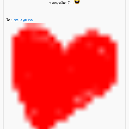
หมดมุขอัพบล๊อก
ดย:
stella@luna