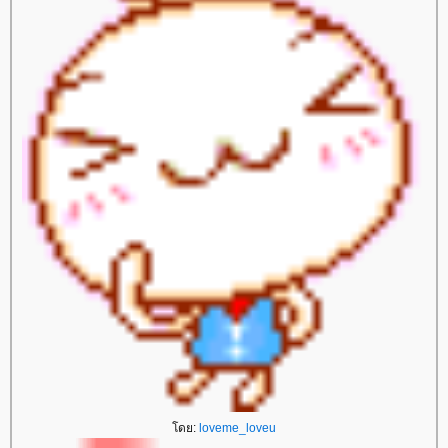
ดย:
loveme_loveu