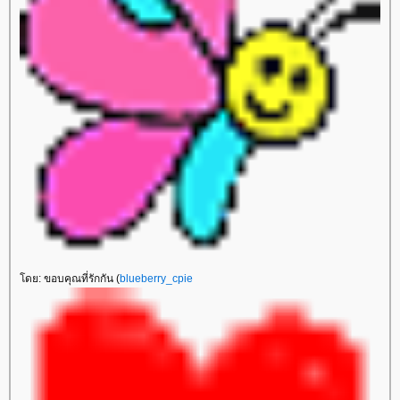
ดย: ขอบคุณที่รักกัน (
blueberry_cpie