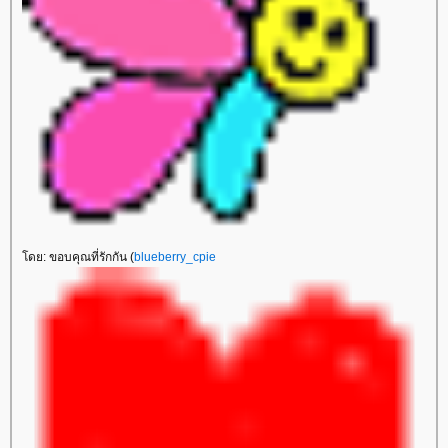
ดย: ขอบคุณที่รักกัน (
blueberry_cpie