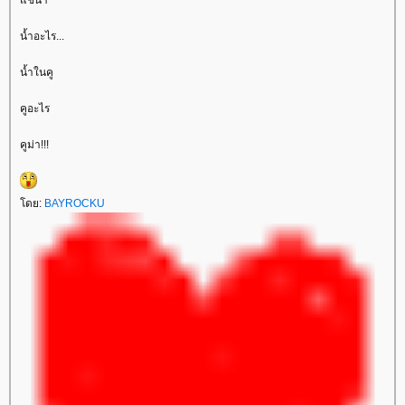
น้ำอะไร...
น้ำในคู
คูอะไร
คูม่า!!!
ดย:
BAYROCKU