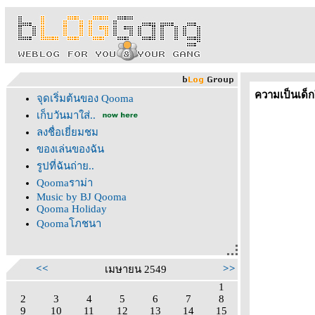
ความเป็นเด็ก
จุดเริ่มต้นของ Qooma
เก็บวันมาใส่..
ลงชื่อเยี่ยมชม
ของเล่นของฉัน
รูปที่ฉันถ่าย..
Qoomaราม่า
Music by BJ Qooma
Qooma Holiday
Qoomaโภชนา
<<
>>
เมษายน 2549
1
2
3
4
5
6
7
8
9
10
11
12
13
14
15