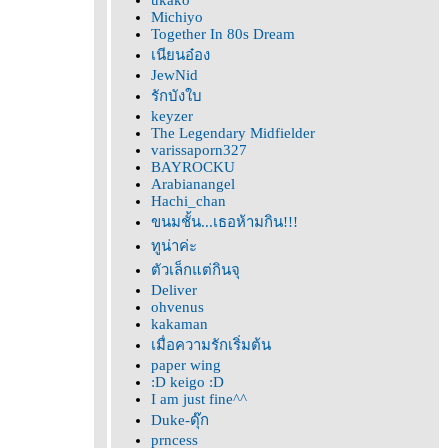
ukako
Michiyo
Together In 80s Dream
เนียนอ๋อง
JewNid
รักบังใบ
keyzer
The Legendary Midfielder
varissaporn327
BAYROCKU
Arabianangel
Hachi_chan
ขนมชั้น...เธอห้ามกิน!!!
ทูน่าค่ะ
ตัวเล็กแต่กินจุ
Deliver
ohvenus
kakaman
เมื่อความรักเริ่มต้น
paper wing
:D keigo :D
I am just fine^^
Duke-ดุ๊ก
prncess