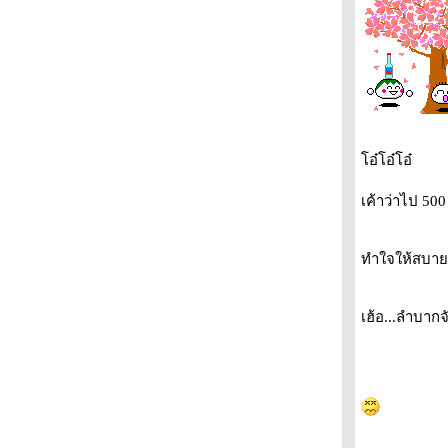
หมู่บ้านของเล่น
บรรยากาศ.. โคตรเหงาเล
บังเอิญ 1 ใน 100 (ในโรงภาพยนต์เท่านั้น)
Electric Shadows
The same life
มะวานไปอีสานมา
หมีมันคงเซ็ง
อ๋โอ๋โอ๋
เคยเป็นไหม??
ห้เธอนะ^_^ ถ้าเธอผ่านมาอ่าน
เค้าว่าไป 500
หมามอง.. คาราโอเกะ
เรื่องรักจากร้านก๊วยเตี๋ยว
ทำใจให้สบายน้
ไอติมเขย่า
ตำนานรักหาดป่าตอง
เฮ้อ...ลำบากจ