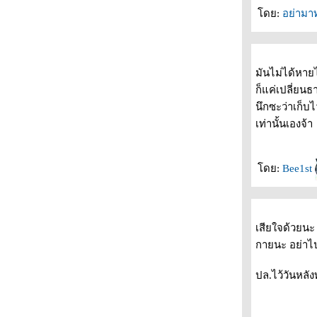
ดย:
อย่ามา
มันไม่ได้หา
ก็แค่เปลี่ยน
นึกซะว่าเก็บไ
เท่านั้นเองจ้า
ดย:
Bee1st
เสียใจด้วยนะ 
กายนะ อย่าไ
ปล.ไว้วันหลั