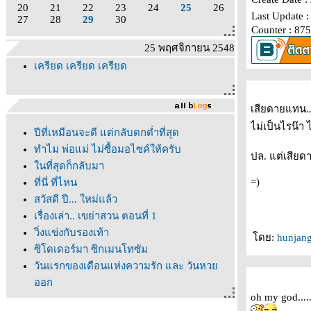
20
21
22
23
24
25
26
Last Update 
27
28
29
30
Counter : 87
25 พฤศจิกายน 2548
เครียด เครียด เครียด
เสียดายแทน..
ไม่เป็นไรน๊า
ปีที่เหมือนจะดี แต่กลับตกต่ำที่สุด
ทำไม พ่อแม่ ไม่ซื้อมอไซค์ให้ครับ
ปล. แต่เสียดา
นที่สุดก็กลับมา
=)
ที่นี่ ที่ไหน
สวัสดี ปี... ใหม่แล้ว
เรื่องเล่า.. เขย่าสวน ตอนที่ 1
วิ่งแข่งกับรองเท้า
ดย:
hunjan
ซิโดเดอร์มา ซิกเมนโทซัม
วันแรกของเดือนแห่งความรัก และ วันหว
ออก
oh my god.......
365 วันเก่า.. กำลังจะผ่านไป