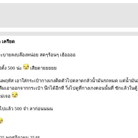
ด เครียด
ะบายลงบล๊องหน่อย สดๆร้อนๆ เฮ้ออออ
ตั้ง 500 น่ะ
เสียดา
วันพฤหัส เอาใส่กระเป๋ากางเกงติดตัวไปตลาดกลัวน้ำมันรถหมด แต่น้ำมัน
็ลืมเอาออกจากกระเป๋า นึกได้อีกที วิ่งไปดูที่กางเกงตอนนั้นที่ ซักแล้วในตู้
ไม่เจอ
ันไปแล้ว 500 จ๋า ลาก่อนนนน
: 25 พฤศจิกายน 2548