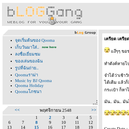
เครียด เครีย
จุดเริ่มต้นของ Qooma
เก็บวันมาใส่..
ง๊ๆๆ ขอร
ลงชื่อเยี่ยมชม
ของเล่นของฉัน
ทำตังค์หายไป
รูปที่ฉันถ่าย..
Qoomaราม่า
จำได้ว่าเช้า
Music by BJ Qooma
ได้เติม แล้วก
Qooma Holiday
กระเป๋า ก็หา
Qoomaโภชนา
มัน.. มัน.. ม
<<
>>
พฤศจิกายน 2548
1
2
3
4
5
6
7
8
9
10
11
12
13
14
15
16
17
18
19
Create Date 