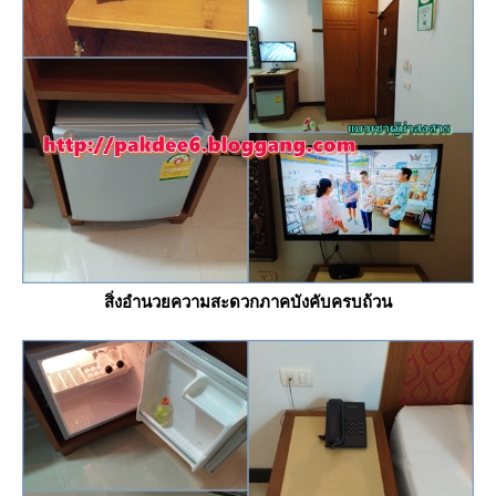
สิ่งอำนวยความสะดวกภาคบังคับครบถ้วน