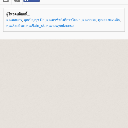
ผู้โหวตบล็อกนี้...
คุณหอมกร
,
คุณปัญญา Dh
,
คุณมาช้ายังดีกว่าไม่มา
,
คุณhaiku
,
คุณสองแผ่นดิน
,
คุณเริงฤดีนะ
,
คุณRain_sk
,
คุณnewyorknurse