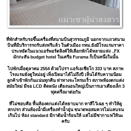
ที่พักสำหรับรอขึ้นเครื่องที่สนามบินสุวรรณภูมิ นอกจากแถวสนาม
บินที่มีบริการรถรับส่งฟรีแล้ว ในตัวเมือง กทม.ยังมีโรงแรมราคา
ประหยัดในแนวแอร์พอร์ตลิงค์ให้เลือกพักได้หลายแห่ง ..FX
มักกะสัน budget hotel ในเครือ Furama ก็เป็นหนึ่งในนั้น
ไปพักเมื่อตุลาคม 2554 ด้วยโปรฯ แอร์เอเชียโก 333 บาท สภาพ
รงแรมยังดูใหม่อยู่ เพิ่งเปิดมาได้ไม่ถึงปี เห็นได้รับความนิยม
ลูกค้าเข้าพักกันแน่นทุกคืน ท่าทางจะโทรมเร็ว สภาพห้องตกแต่ง
สมัยใหม่ มีจอ LCD ติดผนัง เตียงนอนใหญ่เป็นการเอาเตียงเล็ก 3
ฟุตครึ่งมาต่อกัน
ที่ไม่ชอบคือ พื้นห้องตกแต่งได้หยาบมาก ทาสีไว้เฉย ๆ ทำให้ดู
สกปรก ส่วนห้องน้ำมีเครื่องทำน้ำอุ่น ขนาดพอสมควรไม่แคบจน
เกินไป ห้อง standard มีกาต้มน้ำร้อนให้ แต่ไม่มีชากาแฟให้นะ
ครับ